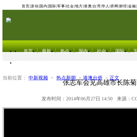
首页
|
滚动
|
国内
|
国际
|
军事
|
社会
|
地方
|
港澳
|
台湾
|
华人
|
侨网
|
财经
|
金融
|
首页
最新
热点
国内
社会
国际
东北亚电视网
当前位置：
中新视频
>
热点新闻
>
港澳台侨
>
正文
张志军会见高雄市长陈菊
发布时间：2014年06月27日 14:50
来源：C