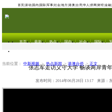
首页
|
滚动
|
国内
|
国际
|
军事
|
社会
|
地方
|
港澳
|
台湾
|
华人
|
侨网
|
财经
|
金融
|
首页
最新
热点
国内
社会
国际
东北亚电视网
当前位置：
中新视频
>
热点新闻
>
港澳台侨
>
正文
张志军走访义守大学 畅谈两岸青
发布时间：2014年06月28日 13:17
来源：