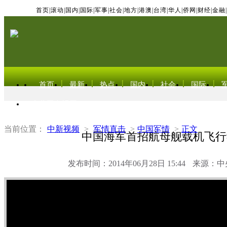
首页
|
滚动
|
国内
|
国际
|
军事
|
社会
|
地方
|
港澳
|
台湾
|
华人
|
侨网
|
财经
|
金融
|
首页
最新
热点
国内
社会
国际
东北亚电视网
当前位置：
中新视频
>
军情直击
>
中国军情
>
正文
中国海军首招航母舰载机飞行
发布时间：2014年06月28日 15:44
来源：中