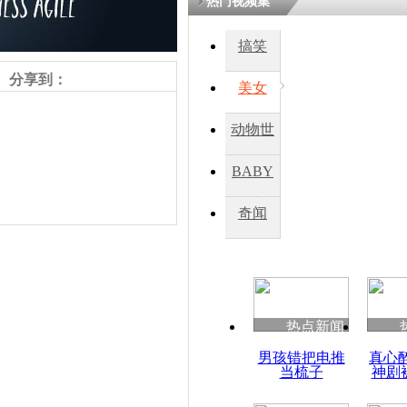
热门视频集
搞笑
分享到：
美女
动物世
界
BABY
秀
奇闻
责任编辑：【
王胤
】
热点新闻
男孩错把电推
真心
当梳子
神剧