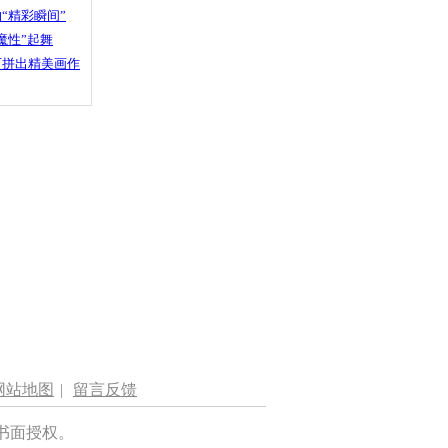
“精彩瞬间”
魔性”起舞
石拼出精美画作
网站地图
|
留言反馈
书面授权。