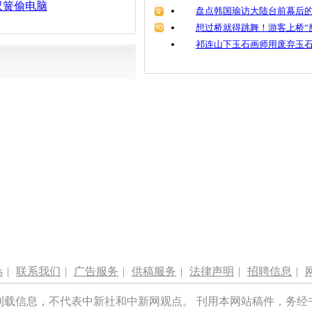
双簧偷电脑
盘点韩国瑜访大陆台前幕后的
想过桥就得跳舞！游客上桥“
祁连山下玉石画师用废弃玉
s
|
联系我们
|
广告服务
|
供稿服务
|
法律声明
|
招聘信息
|
刊载信息，不代表中新社和中新网观点。 刊用本网站稿件，务经