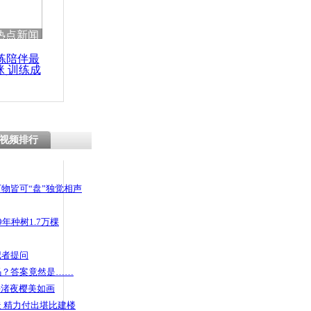
热点新闻
练陪伴最
咪 训练成
功瘦身
视频排行
物皆可“盘”独觉相声
年种树1.7万棵
记者提问
码？答案竟然是……
头渚夜樱美如画
 精力付出堪比建楼