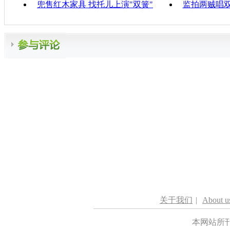
兜售红木家具 找托儿上演"双簧"
监拍两贼唱
关于我们
|
About u
本网站所