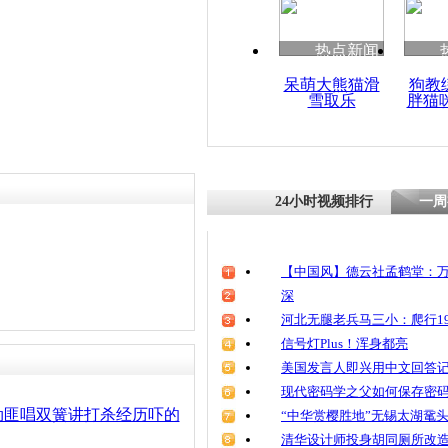
热点新闻
呆萌大熊猫滑
狗教
雪取乐
胖猫
24小时视频排行
一周
【中国风】德云社孟鹤堂：万
深
河北无腿老兵马三小：爬行19
信号灯Plus！浑身都亮
美国发言人即兴用中文回答
现代密码学之父如何保存密
劫匪唱双簧讲打杀经历吓的
“中华赏樱胜地”无锡太湖鼋
清华设计师投身胡同厕所改造