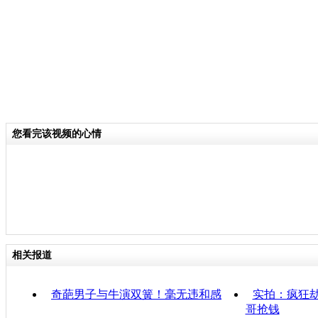
您看完该视频的心情
相关报道
奇葩男子与牛演双簧！毫无违和感
实拍：疯狂
哥抢钱