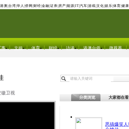
港澳
|
台湾
|
华人
|
侨网
|
财经
|
金融
|
证券
|
房产
|
能源
|
IT
|
汽车
|
游戏
|
文化
|
娱乐
|
体育
|
健康
军事
文娱
体育
财经
访谈
港澳台侨
微视界
佳
安徽卫视
分类浏览
大家都在看
恶搞爆笑人