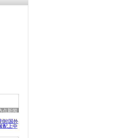
热点新闻
醉倒!国外
被配上中
国民乐