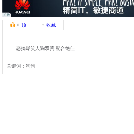
顶
收藏
0
恶搞爆笑人狗双簧 配合绝佳
关键词：狗狗
分类名称：
轻松一刻