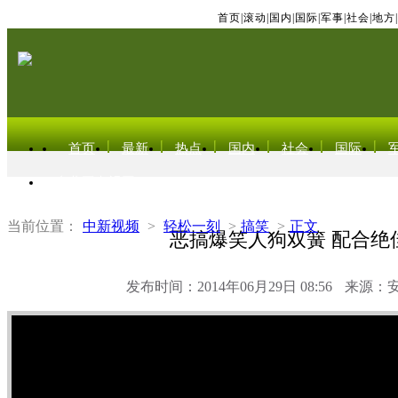
首页
|
滚动
|
国内
|
国际
|
军事
|
社会
|
地方
|
首页
最新
热点
国内
社会
国际
东北亚电视网
当前位置：
中新视频
>
轻松一刻
>
搞笑
>
正文
恶搞爆笑人狗双簧 配合绝
发布时间：2014年06月29日 08:56
来源：