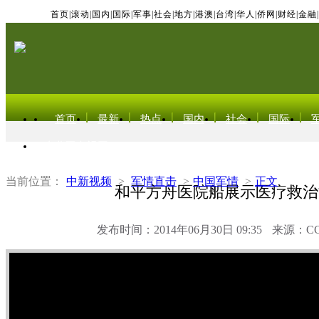
首页
|
滚动
|
国内
|
国际
|
军事
|
社会
|
地方
|
港澳
|
台湾
|
华人
|
侨网
|
财经
|
金融
|
首页
最新
热点
国内
社会
国际
东北亚电视网
当前位置：
中新视频
>
军情直击
>
中国军情
>
正文
和平方舟医院船展示医疗救治
发布时间：2014年06月30日 09:35
来源：C