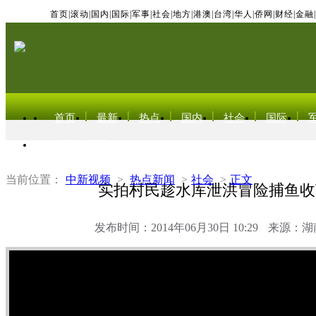
首页
|
滚动
|
国内
|
国际
|
军事
|
社会
|
地方
|
港澳
|
台湾
|
华人
|
侨网
|
财经
|
金融
|
首页
最新
热点
国内
社会
国际
东北亚电视网
当前位置：
中新视频
>
热点新闻
>
社会
>
正文
实拍村民趁水库泄洪冒险捕鱼收
发布时间：2014年06月30日 10:29
来源：湖