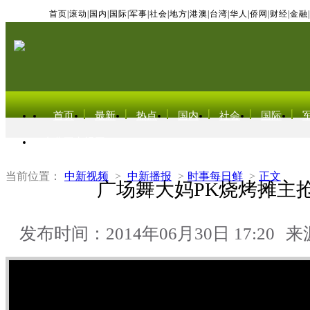
首页
|
滚动
|
国内
|
国际
|
军事
|
社会
|
地方
|
港澳
|
台湾
|
华人
|
侨网
|
财经
|
金融
|
首页
最新
热点
国内
社会
国际
东北亚电视网
当前位置：
中新视频
>
中新播报
>
时事每日鲜
>
正文
广场舞大妈PK烧烤摊主
发布时间：2014年06月30日 17:20
来