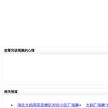
人。但数日前，这块广场被管理部门，
滨区海事局，层层租给了四家烧烤摊商
家不满。广场舞大妈们和烧烤摊主之间
续三天傍晚时分上演地盘“争夺战”。
解决对峙，也无济于事。
关键词：广场舞
您看完该视频的心情
分类名称：
中新播报
责任
相关报道
湖北大妈用高音喇叭对抗小区广场舞
大妈广场舞“