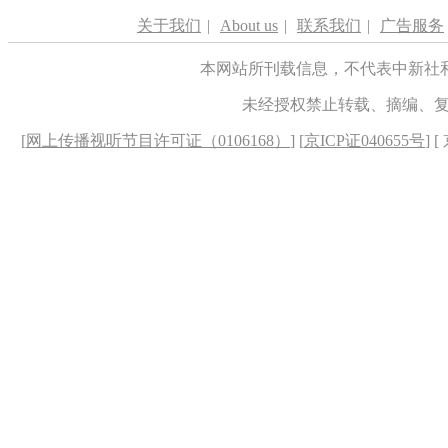
关于我们
|
About us
|
联系我们
|
广告服务
本网站所刊载信息，不代表中新社
未经授权禁止转载、摘编、
[
网上传播视听节目许可证（0106168）
] [
京ICP证040655号
] 