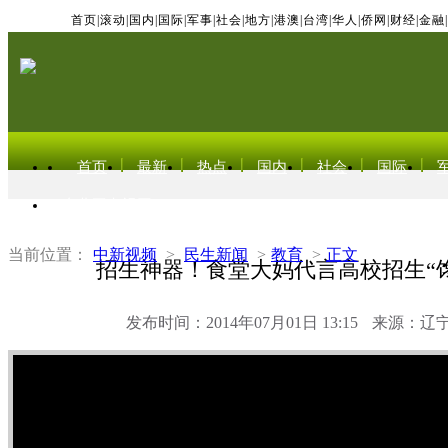
首页
|
滚动
|
国内
|
国际
|
军事
|
社会
|
地方
|
港澳
|
台湾
|
华人
|
侨网
|
财经
|
金融
|
首页
最新
热点
国内
社会
国际
东北亚电视网
当前位置：
中新视频
>
民生新闻
>
教育
>
正文
招生神器！食堂大妈代言高校招生“
发布时间：2014年07月01日 13:15
来源：辽