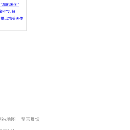
“精彩瞬间”
魔性”起舞
石拼出精美画作
网站地图
|
留言反馈