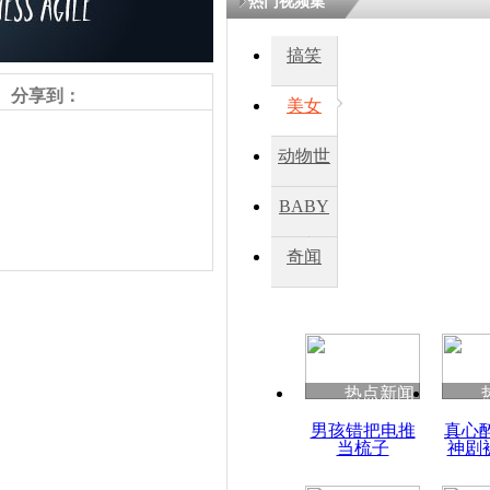
热门视频集
熷悎浣� 
瘑灞€
搞笑
分享到：
美女
娉板浗閫€
笂灏嗭細姝�
动物世
忓彈瀹炴垬
鍚稿紩澶氬
界
ㄤ笘鐣岃
BABY
秀
奇闻
俄记者在乌
生命中最后
责任编辑：【
王祎
】
热点新闻
男孩错把电推
真心
当梳子
神剧