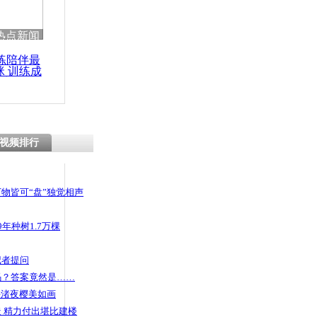
热点新闻
练陪伴最
咪 训练成
功瘦身
视频排行
物皆可“盘”独觉相声
年种树1.7万棵
记者提问
码？答案竟然是……
头渚夜樱美如画
 精力付出堪比建楼