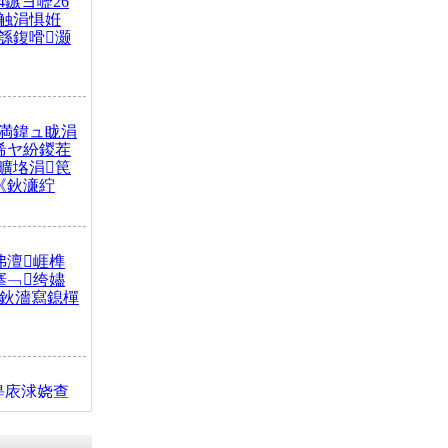
4鏃ヨ嚦26
触涓惧姙
綔鍑嗗灏
満鍏ュ眬涓
浠ヤ紛鍐茬
曠垎涓笢
《鈥濓紵
弗澶崕榫
搴﹁绔嬧
澂鈥濇寫鎴樿
缇庡浗娆查
簹涓庝腑鍥
┾€濓紝鍙嶅
解€斾笢鐩