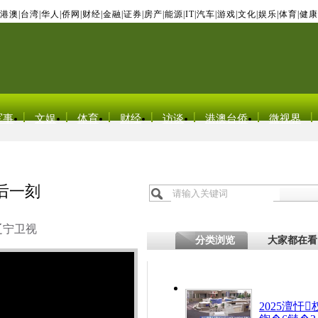
港澳
|
台湾
|
华人
|
侨网
|
财经
|
金融
|
证券
|
房产
|
能源
|
IT
|
汽车
|
游戏
|
文化
|
娱乐
|
体育
|
健康
军事
文娱
体育
财经
访谈
港澳台侨
微视界
后一刻
辽宁卫视
分类浏览
大家都在看
2025澶忓