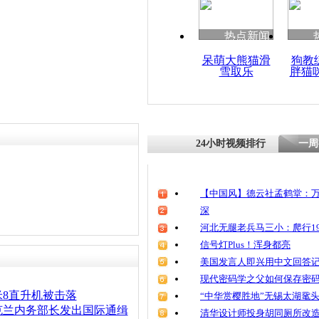
热点新闻
呆萌大熊猫滑
狗教
雪取乐
胖猫
24小时视频排行
一周
【中国风】德云社孟鹤堂：万
深
河北无腿老兵马三小：爬行19
信号灯Plus！浑身都亮
美国发言人即兴用中文回答
现代密码学之父如何保存密
8直升机被击落
“中华赏樱胜地”无锡太湖鼋
克兰内务部长发出国际通缉
清华设计师投身胡同厕所改造