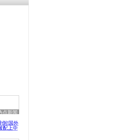
涓ㄥ浗闄呰
褰圭┖鍐涗
-10CE缁
妫€楠岋紝
浗鍏虫敞涓
身亡 记录
一刻
热点新闻
醉倒!国外
被配上中
国民乐