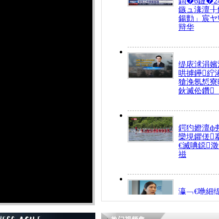
鍧�6鏈�2
鏃ュ湪澶╂
鍚勯」宸ヤ
辩华
缇庡浗涓嬪
哄摢鑸紵
獊浼氬惁寮
鈥滅伀鑽
鍔犳嬁澶ф
欒垷鑺傞
€滅唺鐚
禌
瀛﹁€咃細
€间笢鍗椾
解€滆劚閽
姪鎺ㄤ腑鍥