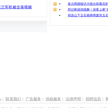
盘点韩国瑜访大陆台前幕后的
克兰军机被击落视频
想过桥就得跳舞！游客上桥“
祁连山下玉石画师用废弃玉
s
|
联系我们
|
广告服务
|
供稿服务
|
法律声明
|
招聘信息
|