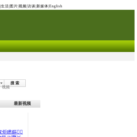
|
生活
|
图片
|
视频
|
访谈
|
新媒体
|
English
搜 索
视频
最新视频
杈炬矁鏂