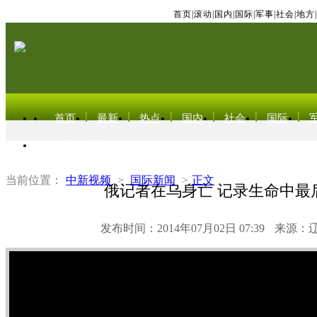
首页
|
滚动
|
国内
|
国际
|
军事
|
社会
|
地方
|
首页
最新
热点
国内
社会
国际
东北亚电视网
当前位置：
中新视频
>
国际新闻
>
正文
俄记者在乌身亡 记录生命中最
发布时间：2014年07月02日 07:39
来源：