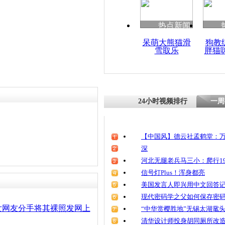
清明祭英烈
魂
热点新闻
呆萌大熊猫滑
狗教
雪取乐
胖猫
男子与女网
强奸遭多人
24小时视频排行
一周
【中国风】德云社孟鹤堂：万
深
河北无腿老兵马三小：爬行19
信号灯Plus！浑身都亮
美国发言人即兴用中文回答
现代密码学之父如何保存密
女网友分手将其裸照发网上
“中华赏樱胜地”无锡太湖鼋
清华设计师投身胡同厕所改造