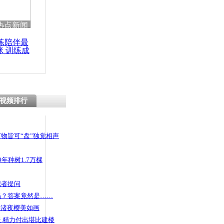
 哀思悼忠
热点新闻
练陪伴最
咪 训练成
功瘦身
友开房被诬
拘禁殴打
视频排行
物皆可“盘”独觉相声
年种树1.7万棵
记者提问
码？答案竟然是……
头渚夜樱美如画
 精力付出堪比建楼