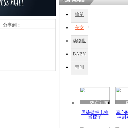
热门视频集
搞笑
四川一精神
病发持大锤
分享到：
美女
动物世
探访传承四
俗：近万民
界
BABY
英省亲送行
秀
奇闻
小伙骑车逆
崩溃 网上
因
责任编辑：【
王胤
】
热点新闻
四川兴文苗
男孩错把电推
真心
度苗族花山
当梳子
神剧