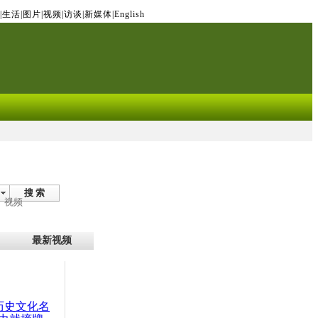
|
生活
|
图片
|
视频
|
访谈
|
新媒体
|
English
搜 索
视频
最新视频
：历史文化名