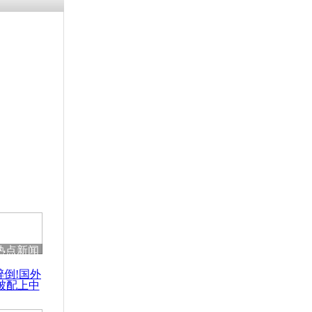
残疾男子因
砸银行
千年传统习
众为娥皇女
行被查情绪
回答崩溃原
热点新闻
乡上万人欢
醉倒!国外
节
被配上中
国民乐