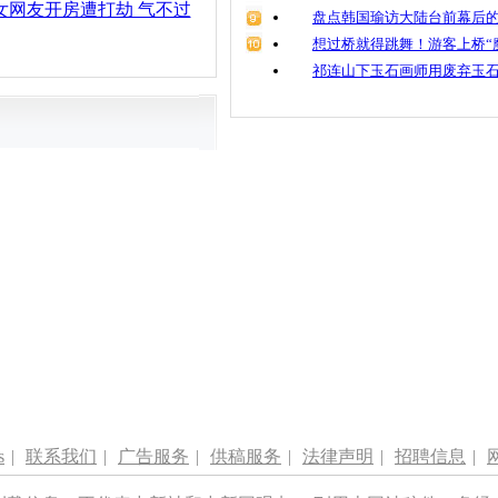
女网友开房遭打劫 气不过
盘点韩国瑜访大陆台前幕后的
想过桥就得跳舞！游客上桥“
祁连山下玉石画师用废弃玉
s
|
联系我们
|
广告服务
|
供稿服务
|
法律声明
|
招聘信息
|