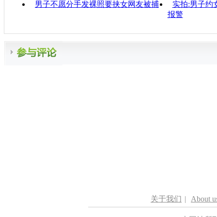
男子不愿分手发裸照要挟女网友被捕
实拍:男子约
报警
关于我们
|
About u