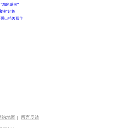
“精彩瞬间”
魔性”起舞
石拼出精美画作
网站地图
|
留言反馈