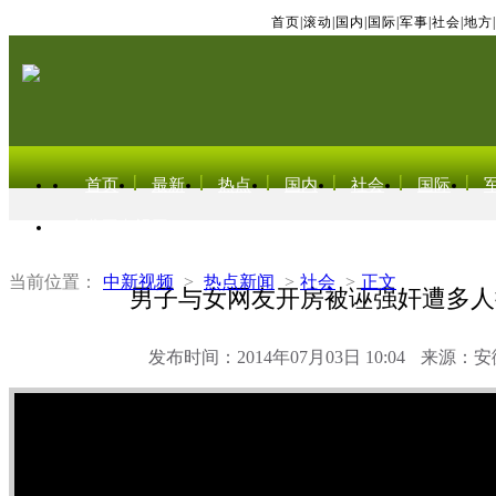
首页
|
滚动
|
国内
|
国际
|
军事
|
社会
|
地方
|
首页
最新
热点
国内
社会
国际
东北亚电视网
当前位置：
中新视频
>
热点新闻
>
社会
>
正文
男子与女网友开房被诬强奸遭多人
发布时间：2014年07月03日 10:04
来源：安