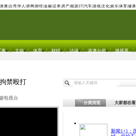
港澳
|
台湾
|
华人
|
侨网
|
财经
|
金融
|
证券
|
房产
|
能源
|
IT
|
汽车
|
游戏
|
文化
|
娱乐
|
体育
|
健康
军事
文娱
体育
财经
访谈
港澳台侨
微视界
拘禁殴打
徽电视台
分类浏览
大家都在看
新闻1+1