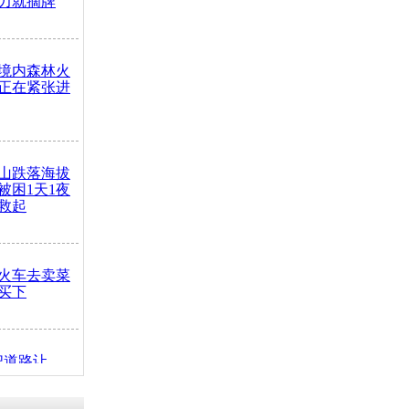
力就摘牌
境内森林火
正在紧张进
山跌落海拔
崖被困1天1夜
救起
火车去卖菜
买下
把道路让
突发疾病交