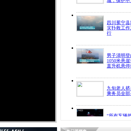
城，保护不
四川冕宁县
灾扑救工作
行
男子清明登
1050米悬
直升机悬停
九旬老人挤
乘务员全部
“所有车辆
开！”儿童
警急速救助