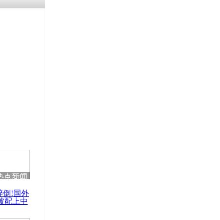
残疾男子因
砸银行
千年传统习
众为娥皇女
行被查情绪
回答崩溃原
热点新闻
乡上万人欢
醉倒!国外
节
被配上中
国民乐