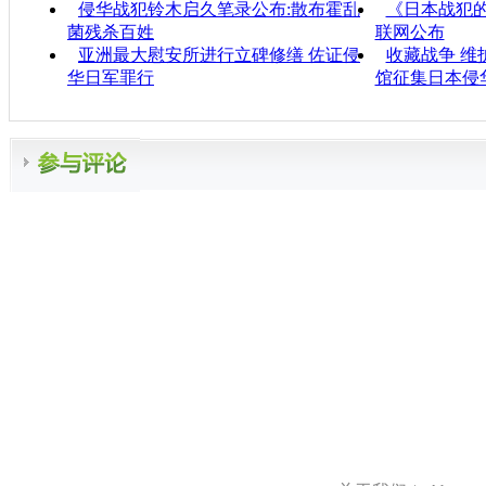
侵华战犯铃木启久笔录公布:散布霍乱
《日本战犯
菌残杀百姓
联网公布
亚洲最大慰安所进行立碑修缮 佐证侵
收藏战争 维
华日军罪行
馆征集日本侵