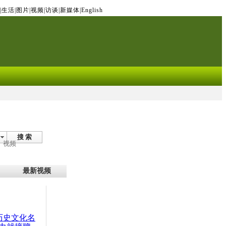
|
生活
|
图片
|
视频
|
访谈
|
新媒体
|
English
搜 索
视频
最新视频
：历史文化名