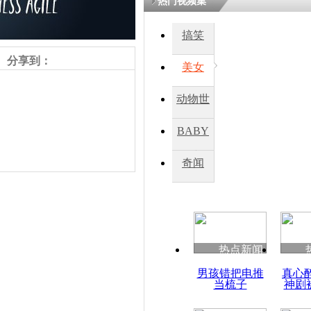
热门视频集
搞笑
四川一精神
病发持大锤
分享到：
美女
动物世
探访传承四
俗：近万民
界
BABY
英省亲送行
秀
奇闻
小伙骑车逆
崩溃 网上
因
责任编辑：【
王祎
】
热点新闻
四川兴文苗
男孩错把电推
真心
度苗族花山
当梳子
神剧