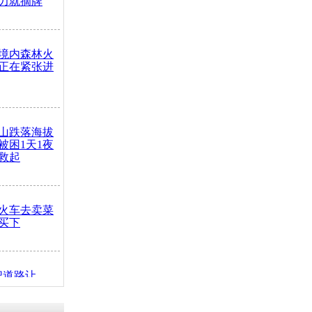
力就摘牌
境内森林火
正在紧张进
山跌落海拔
崖被困1天1夜
救起
火车去卖菜
买下
把道路让
突发疾病交