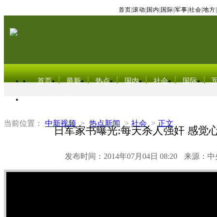
首页
|
滚动
|
国内
|
国际
|
军事
|
社会
|
地方
|
首页
最新
热点
国内
社会
国际
东北亚电视网
当前位置：
中新视频
>
热点新闻
>
社会
>
正文
日军家书曝光:每天杀人强奸 感觉
发布时间：2014年07月04日 08:20
来源：中