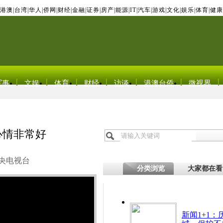
港澳
|
台湾
|
华人
|
侨网
|
财经
|
金融
|
证券
|
房产
|
能源
|
IT
|
汽车
|
游戏
|
文化
|
娱乐
|
体育
|
健康
军事
文娱
体育
财经
访谈
港澳台侨
微视界
心情非常好
央电视台
分类浏览
大家都在看
新闻1+1