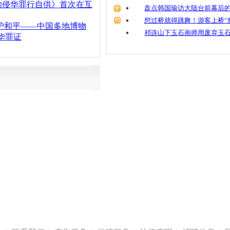
的侵华罪行自供》首次在互
盘点韩国瑜访大陆台前幕后的
想过桥就得跳舞！游客上桥“
护和平——中国多地博物
祁连山下玉石画师用废弃玉
华罪证