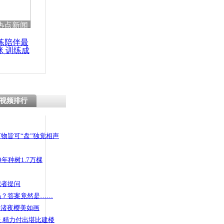
 哀思悼忠
热点新闻
练陪伴最
咪 训练成
功瘦身
光:每天杀
觉心情非常
视频排行
物皆可“盘”独觉相声
年种树1.7万棵
记者提问
码？答案竟然是……
头渚夜樱美如画
 精力付出堪比建楼