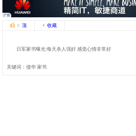
顶
收藏
0
日军家书曝光:每天杀人强奸 感觉心情非常好
关键词：侵华 家书
分类名称：
热点新闻
专题：
2014巴西世界杯