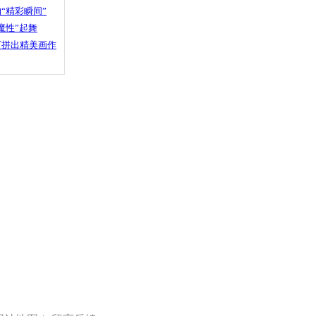
“精彩瞬间”
魔性”起舞
石拼出精美画作