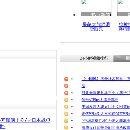
清明祭英烈
魂
热点新闻
呆萌大熊猫滑
狗教
雪取乐
胖猫
日军家书曝
人强奸 感
好
24小时视频排行
一周
【中国风】德云社孟鹤堂：万
深
河北无腿老兵马三小：爬行19
信号灯Plus！浑身都亮
美国发言人即兴用中文回答
现代密码学之父如何保存密
在互联网上公布<日本战犯
“中华赏樱胜地”无锡太湖鼋
供>
清华设计师投身胡同厕所改造