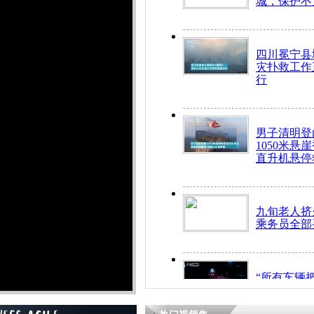
城，保护不
四川冕宁县
灾扑救工作
行
男子清明登
1050米悬
直升机悬停
九旬老人挤
乘务员全部
“所有车辆
开！”儿童
警急速救助