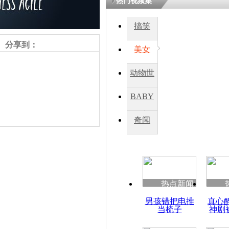
热门视频集
搞笑
四川一精神
病发持大锤
分享到：
美女
动物世
探访传承四
俗：近万民
界
BABY
英省亲送行
秀
奇闻
小伙骑车逆
崩溃 网上
因
责任编辑：【
王祎
】
热点新闻
四川兴文苗
男孩错把电推
真心
度苗族花山
当梳子
神剧