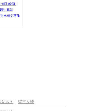
“精彩瞬间”
魔性”起舞
石拼出精美画作
网站地图
|
留言反馈