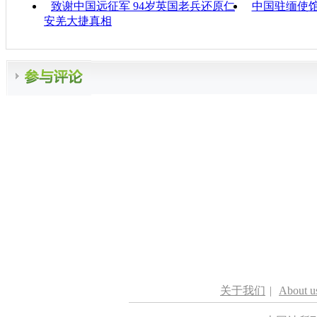
致谢中国远征军 94岁英国老兵还原仁
中国驻缅使
安羌大捷真相
关于我们
|
About u