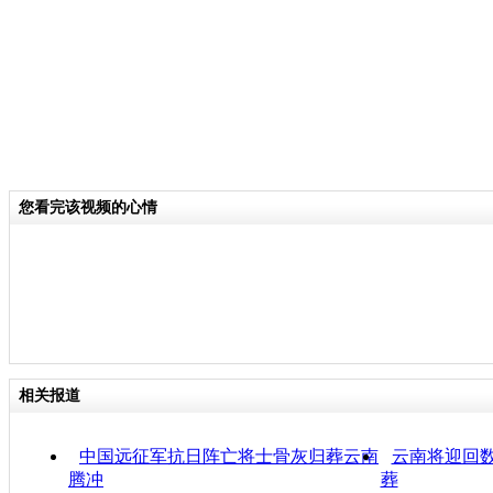
您看完该视频的心情
相关报道
中国远征军抗日阵亡将士骨灰归葬云南
云南将迎回
腾冲
葬