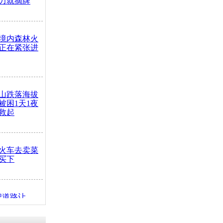
力就摘牌
境内森林火
正在紧张进
山跌落海拔
崖被困1天1夜
救起
火车去卖菜
买下
把道路让
突发疾病交