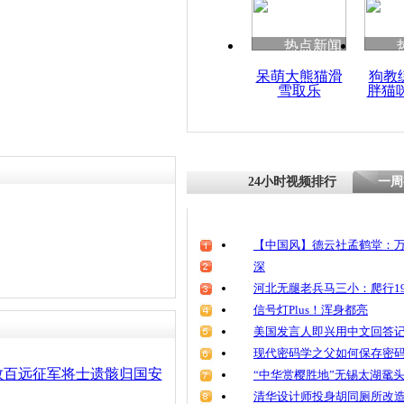
清明祭英烈
魂
热点新闻
呆萌大熊猫滑
狗教
雪取乐
胖猫
中国远征军
24小时视频排行
一周
【中国风】德云社孟鹤堂：万
深
河北无腿老兵马三小：爬行19
信号灯Plus！浑身都亮
美国发言人即兴用中文回答
现代密码学之父如何保存密
数百远征军将士遗骸归国安
“中华赏樱胜地”无锡太湖鼋
清华设计师投身胡同厕所改造