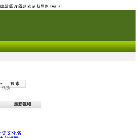
|
生活
|
图片
|
视频
|
访谈
|
新媒体
|
English
搜 索
视频
最新视频
：历史文化名