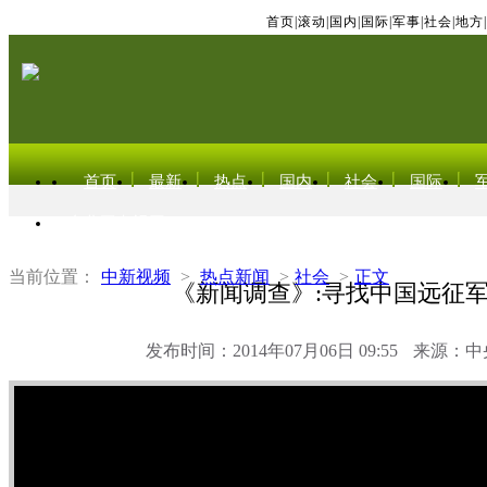
首页
|
滚动
|
国内
|
国际
|
军事
|
社会
|
地方
|
首页
最新
热点
国内
社会
国际
东北亚电视网
当前位置：
中新视频
>
热点新闻
>
社会
>
正文
《新闻调查》:寻找中国远征
发布时间：2014年07月06日 09:55
来源：中