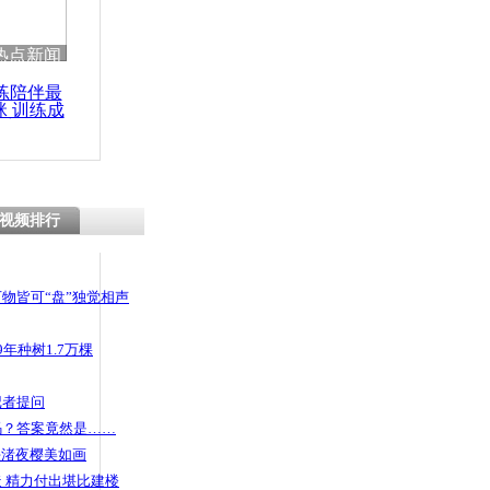
 哀思悼忠
热点新闻
练陪伴最
咪 训练成
功瘦身
遗骸归国记
视频排行
物皆可“盘”独觉相声
年种树1.7万棵
记者提问
码？答案竟然是……
头渚夜樱美如画
 精力付出堪比建楼