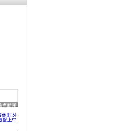
残疾男子因
砸银行
千年传统习
众为娥皇女
行被查情绪
回答崩溃原
热点新闻
乡上万人欢
醉倒!国外
节
被配上中
国民乐