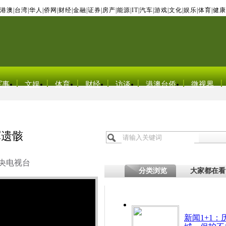
港澳
|
台湾
|
华人
|
侨网
|
财经
|
金融
|
证券
|
房产
|
能源
|
IT
|
汽车
|
游戏
|
文化
|
娱乐
|
体育
|
健康
军事
文娱
体育
财经
访谈
港澳台侨
微视界
军遗骸
央电视台
分类浏览
大家都在看
新闻1+1