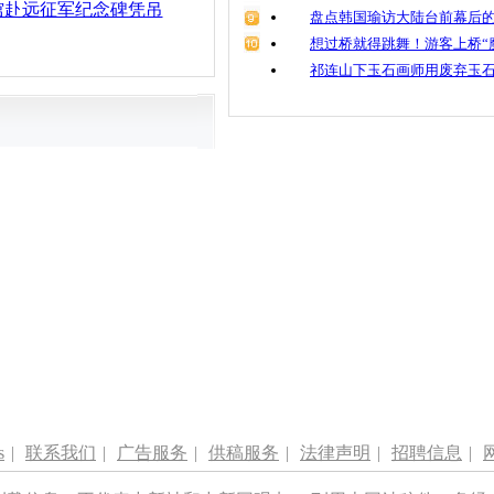
馆赴远征军纪念碑凭吊
盘点韩国瑜访大陆台前幕后的
想过桥就得跳舞！游客上桥“
祁连山下玉石画师用废弃玉
s
|
联系我们
|
广告服务
|
供稿服务
|
法律声明
|
招聘信息
|