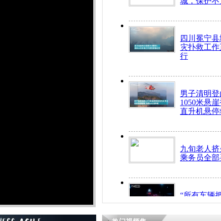
城，保护不
四川冕宁县
灾扑救工作
行
男子清明登
1050米悬
直升机悬停
九旬老人挤
乘务员全部
“所有车辆
开！”儿童
警急速救助