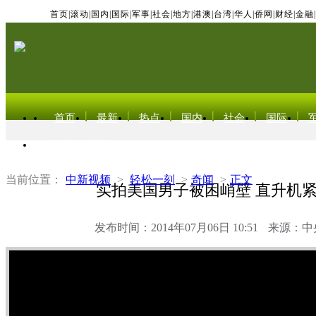
首页
|
滚动
|
国内
|
国际
|
军事
|
社会
|
地方
|
港澳
|
台湾
|
华人
|
侨网
|
财经
|
金融
|
首页
最新
热点
国内
社会
国际
东北亚电视网
当前位置：
中新视频
>
轻松一刻
>
奇闻
>
正文
实拍美国男子被困峭壁 直升机
发布时间：2014年07月06日 10:51
来源：中