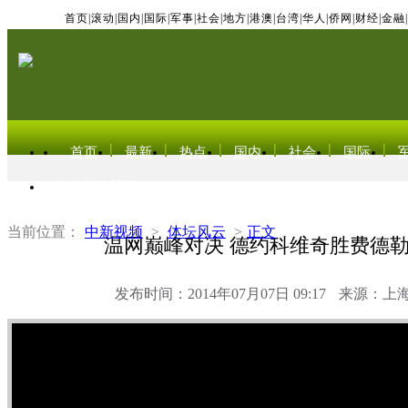
首页
|
滚动
|
国内
|
国际
|
军事
|
社会
|
地方
|
港澳
|
台湾
|
华人
|
侨网
|
财经
|
金融
|
首页
最新
热点
国内
社会
国际
东北亚电视网
当前位置：
中新视频
>
体坛风云
>
正文
温网巅峰对决 德约科维奇胜费德
发布时间：2014年07月07日 09:17
来源：上