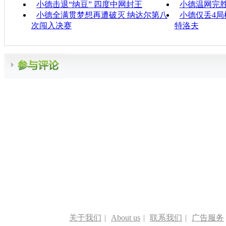
小德击退“纳豆” 四度中网封王
小德温网完
小德全满贯梦想再遭破灭 纳达尔第八
小德仅丢4局
次闯入决赛
特洛夫
关于我们
|
About us
|
联系我们
|
广告服务