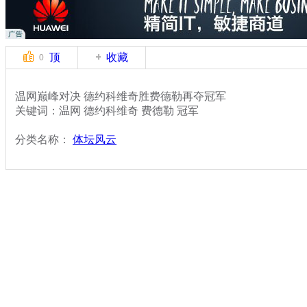
顶
收藏
0
温网巅峰对决 德约科维奇胜费德勒再夺冠军
关键词：温网 德约科维奇 费德勒 冠军
分类名称：
体坛风云