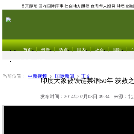
首页
|
滚动
|
国内
|
国际
|
军事
|
社会
|
地方
|
港澳
|
台湾
|
华人
|
侨网
|
财经
|
金融
|
首页
最新
热点
国内
社会
国际
东北亚电视网
当前位置：
中新视频
>
国际新闻
>
正文
印度大象被铁链禁锢50年 获救
发布时间：2014年07月08日 09:34
来源：北