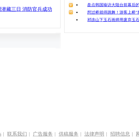
盘点韩国瑜访大陆台前幕后的
潜藏三日 消防官兵成功
想过桥就得跳舞！游客上桥“
祁连山下玉石画师用废弃玉
s
|
联系我们
|
广告服务
|
供稿服务
|
法律声明
|
招聘信息
|