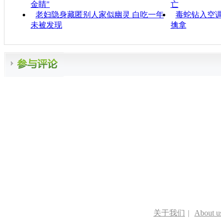
金睛"
亡
老妇隐身藏匿别人家似幽灵 白吃一年
毒蛇钻入空调
未被发现
擒拿
关于我们
|
About u