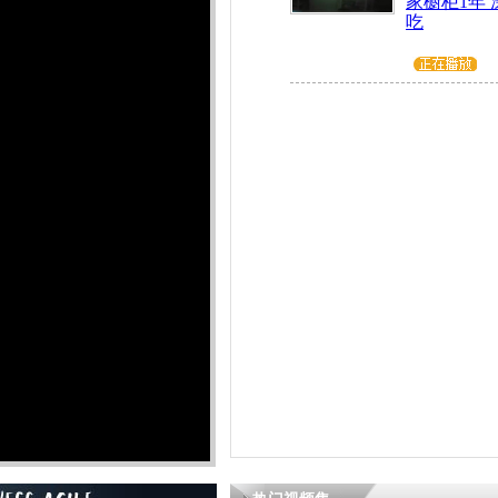
家橱柜1年
吃