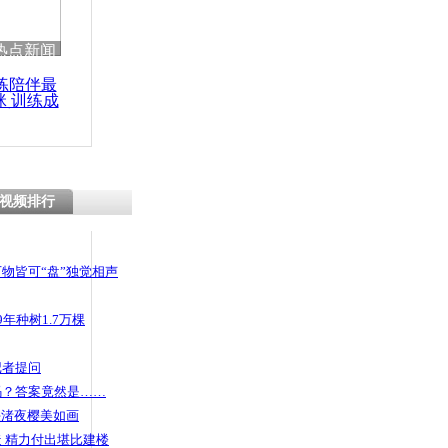
热点新闻
练陪伴最
咪 训练成
功瘦身
视频排行
物皆可“盘”独觉相声
年种树1.7万棵
记者提问
码？答案竟然是……
头渚夜樱美如画
 精力付出堪比建楼