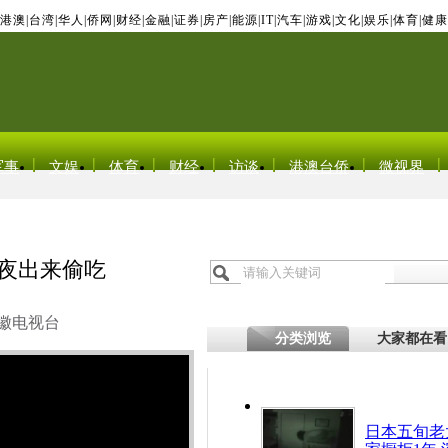
港澳
|
台湾
|
华人
|
侨网
|
财经
|
金融
|
证券
|
房产
|
能源
|
IT
|
汽车
|
游戏
|
文化
|
娱乐
|
体育
|
健康
军事
文娱
体育
财经
访谈
港澳台侨
微视界
深夜出来偷吃
徽电视台
分类浏览
大家都在看
日本五旬老