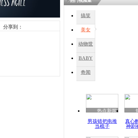
热门视频集
搞笑
分享到：
美女
动物世
界
BABY
秀
奇闻
责任编辑：【
王胤
】
热点新闻
男孩错把电推
真心
当梳子
神剧