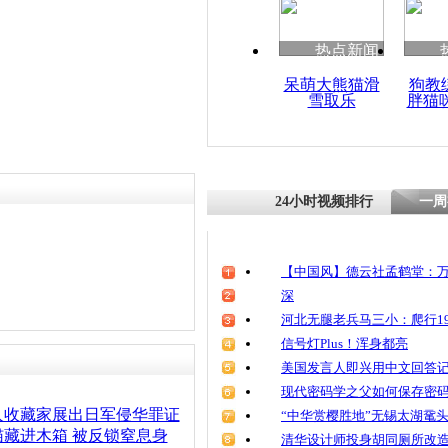
热点新闻
呆萌大熊猫滑
狗教
雪取乐
胖猫
24小时视频排行
一周
【中国风】德云社孟鹤堂：万
深
河北无腿老兵马三小：爬行19
信号灯Plus！浑身都亮
美国发言人即兴用中文回答
现代密码学之父如何保存密
人收藏家展出日军侵华罪证
“中华赏樱胜地”无锡太湖鼋
藏进木箱 被反锁窒息身
清华设计师投身胡同厕所改造