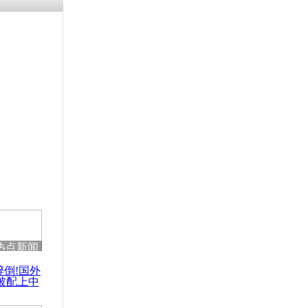
热点新闻
醉倒!国外
被配上中
国民乐