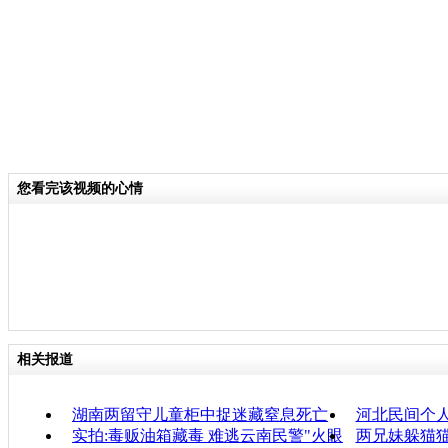
您看完该视频的心情
相关报道
湖南两留守儿童柜中捉迷藏窒息死亡
河北民间个
实拍:毒贩油箱藏毒 难逃云南民警"火眼
两兄妹躲猫猫