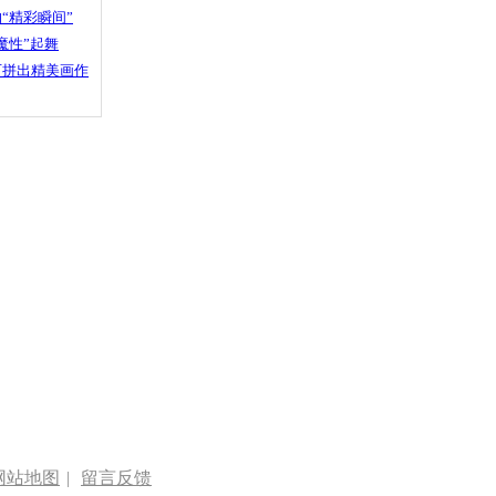
“精彩瞬间”
魔性”起舞
石拼出精美画作
网站地图
|
留言反馈