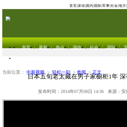
首页
|
滚动
|
国内
|
国际
|
军事
|
社会
|
地方
|
首页
最新
热点
国内
社会
国际
东北亚电视网
当前位置：
中新视频
>
轻松一刻
>
奇闻
>
正文
日本五旬老太藏在男子家橱柜1年 
发布时间：2014年07月08日 14:36
来源：安