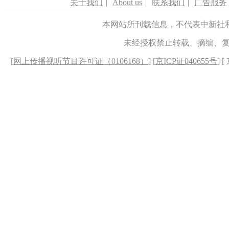
关于我们
|
About us
|
联系我们
|
广告服务
本网站所刊载信息，不代表中新社
未经授权禁止转载、摘编、
[
网上传播视听节目许可证（0106168）
] [
京ICP证040655号
] 