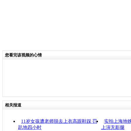
您看完该视频的心情
相关报道
11岁女孩遭老师脱去上衣高跟鞋踩 罚
实拍上海地铁
趴地四小时
上演无影腿