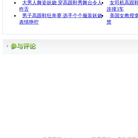
大男人舞姿妖娆 穿高跟鞋秀舞台令人
女司机高跟鞋
咋舌
连撞3车
男子高跟鞋狂奔赛 选手个个服装妖娆
美国女教授
表情狰狞
禁