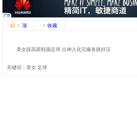
顶
收藏
0
美女踩高跟鞋踢足球 出神入化完爆各路好汉
关键词：美女 足球
分类名称：
轻松一刻
美女
奇闻
标签：