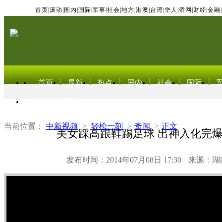
首页
|
滚动
|
国内
|
国际
|
军事
|
社会
|
地方
|
港澳
|
台湾
|
华人
|
侨网
|
财经
|
金融
|
首页
最新
热点
国内
社会
国际
东北亚电视网
当前位置：
中新视频
>
轻松一刻
>
奇闻
>
正文
美女踩高跟鞋踢足球 出神入化完
发布时间：2014年07月08日 17:30
来源：湖