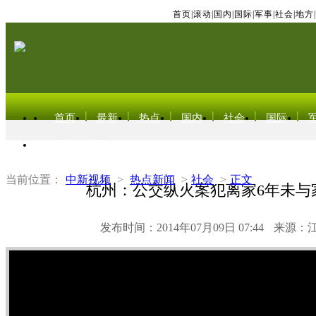
首页
|
滚动
|
国内
|
国际
|
军事
|
社会
|
地方
|
首页
最新
热点
国内
社会
国际
东北亚电视网
当前位置：
中新视频
>
热点新闻
>
社会
>
正文
杭州：公交纵火案犯离家6年未与
发布时间：2014年07月09日 07:44
来源：