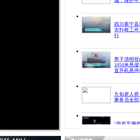
城，保护不
四川冕宁县
灾扑救工作
行
男子清明登
1050米悬
直升机悬停
九旬老人挤
乘务员全部
“所有车辆
开！”儿童
警急速救助