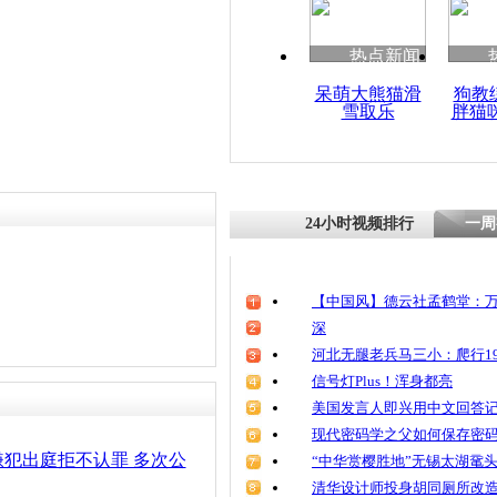
清明祭英烈
魂
热点新闻
呆萌大熊猫滑
狗教
雪取乐
胖猫
杭州：公交
家6年未与
24小时视频排行
一周
【中国风】德云社孟鹤堂：万
深
河北无腿老兵马三小：爬行19
信号灯Plus！浑身都亮
美国发言人即兴用中文回答
现代密码学之父如何保存密
犯出庭拒不认罪 多次公
“中华赏樱胜地”无锡太湖鼋
清华设计师投身胡同厕所改造