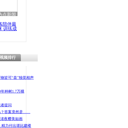
 哀思悼忠
热点新闻
练陪伴最
咪 训练成
功瘦身
纵火案犯离
家人联系
视频排行
物皆可“盘”独觉相声
年种树1.7万棵
记者提问
码？答案竟然是……
头渚夜樱美如画
 精力付出堪比建楼