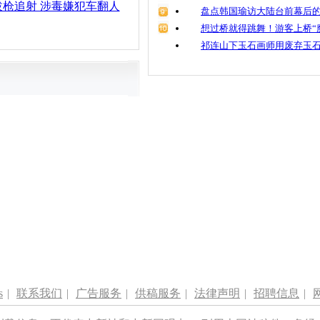
枪追射 涉毒嫌犯车翻人
盘点韩国瑜访大陆台前幕后的
想过桥就得跳舞！游客上桥“
祁连山下玉石画师用废弃玉
s
|
联系我们
|
广告服务
|
供稿服务
|
法律声明
|
招聘信息
|