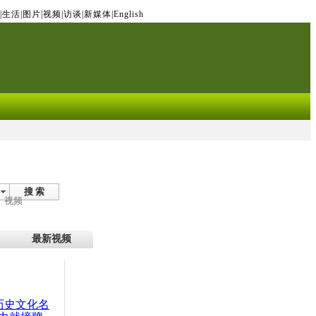
|
生活
|
图片
|
视频
|
访谈
|
新媒体
|
English
搜 索
视频
最新视频
：历史文化名