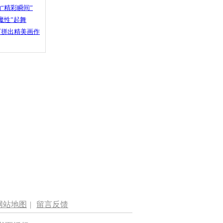
“精彩瞬间”
魔性”起舞
石拼出精美画作
网站地图
|
留言反馈