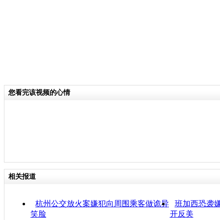
您看完该视频的心情
相关报道
杭州公交放火案嫌犯向周围乘客做诡异
班加西恐袭嫌
笑脸
开反美