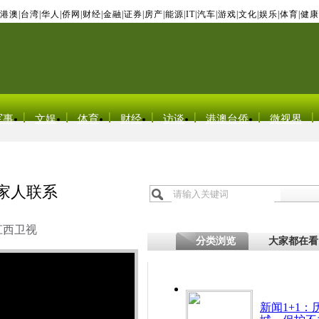
港澳
|
台湾
|
华人
|
侨网
|
财经
|
金融
|
证券
|
房产
|
能源
|
IT
|
汽车
|
游戏
|
文化
|
娱乐
|
体育
|
健康
军事
文娱
体育
财经
访谈
港澳台侨
微视界
家人联系
江西卫视
分类浏览
大家都在看
新闻1+1