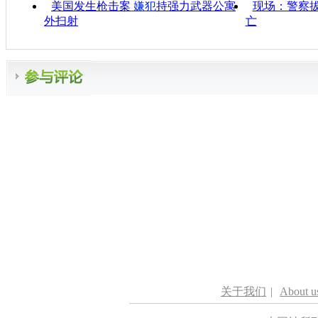
美国发生枪击案
嫌犯
持强力武器公寓
现场：警察拔
外扫射
亡
关于我们
|
About u