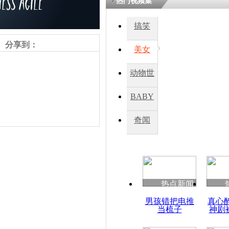
热门视频集
搞笑
四川一精神
病发持大锤
分享到：
美女
动物世
探访传承四
俗：近万民
界
BABY
英省亲送行
秀
奇闻
小伙骑车逆
崩溃 网上
因
责任编辑：【
天脉
】
热点新闻
四川兴文苗
男孩错把电推
真心
度苗族花山
当梳子
神剧