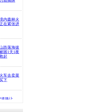
力就摘牌
境内森林火
正在紧张进
山跌落海拔
崖被困1天1夜
救起
火车去卖菜
买下
把道路让
突发疾病交