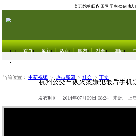
首页
|
滚动
|
国内
|
国际
|
军事
|
社会
|
地方
|
首页
最新
热点
国内
社会
国际
东北亚电视网
当前位置：
中新视频
>
热点新闻
>
社会
>
正文
杭州公交车纵火案嫌犯最后手机
发布时间：2014年07月09日 08:24
来源：上