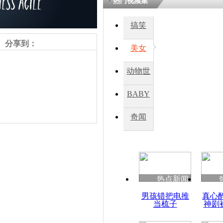
热门视频集
搞笑
四川一精神
病发持大锤
分享到：
美女
动物世
探访传承四
俗：近万民
界
BABY
英省亲送行
秀
奇闻
小伙骑车逆
崩溃 网上
因
责任编辑：【
天脉
】
热点新闻
四川兴文苗
男孩错把电推
真心
度苗族花山
当梳子
神剧