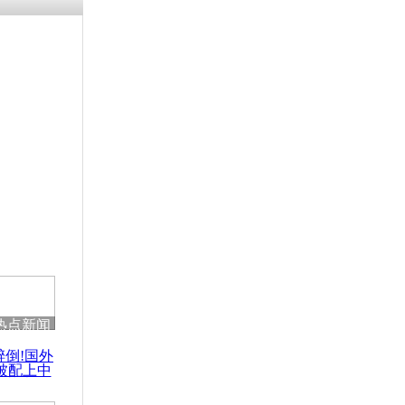
残疾男子因
砸银行
千年传统习
众为娥皇女
行被查情绪
回答崩溃原
热点新闻
乡上万人欢
醉倒!国外
节
被配上中
国民乐