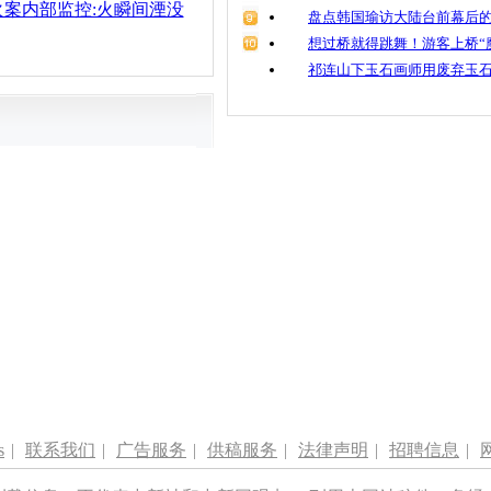
案内部监控:火瞬间湮没
盘点韩国瑜访大陆台前幕后的
想过桥就得跳舞！游客上桥“
祁连山下玉石画师用废弃玉
s
|
联系我们
|
广告服务
|
供稿服务
|
法律声明
|
招聘信息
|