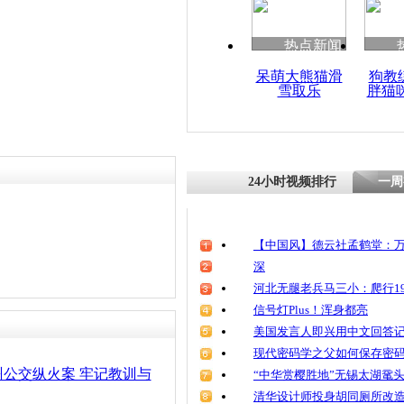
清明祭英烈
魂
热点新闻
呆萌大熊猫滑
狗教
雪取乐
胖猫
杭州公交车
最后手机短
24小时视频排行
一周
【中国风】德云社孟鹤堂：万
深
河北无腿老兵马三小：爬行19
信号灯Plus！浑身都亮
美国发言人即兴用中文回答
现代密码学之父如何保存密
公交纵火案 牢记教训与
“中华赏樱胜地”无锡太湖鼋
清华设计师投身胡同厕所改造