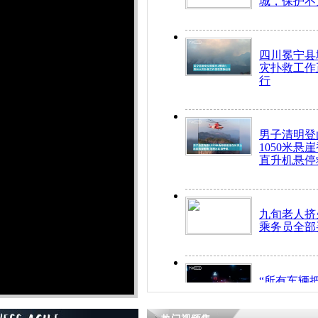
城，保护不
四川冕宁县
灾扑救工作
行
男子清明登
1050米悬
直升机悬停
九旬老人挤
乘务员全部
“所有车辆
开！”儿童
警急速救助