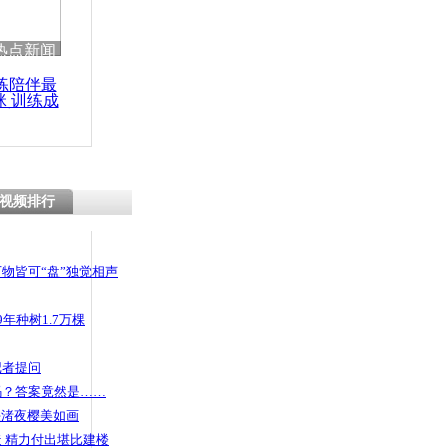
 哀思悼忠
热点新闻
练陪伴最
咪 训练成
功瘦身
纵火案嫌犯
信曝光
视频排行
物皆可“盘”独觉相声
年种树1.7万棵
记者提问
码？答案竟然是……
头渚夜樱美如画
 精力付出堪比建楼