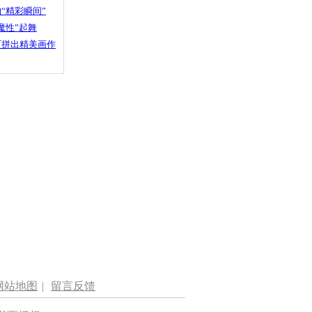
“精彩瞬间”
魔性”起舞
石拼出精美画作
网站地图
|
留言反馈