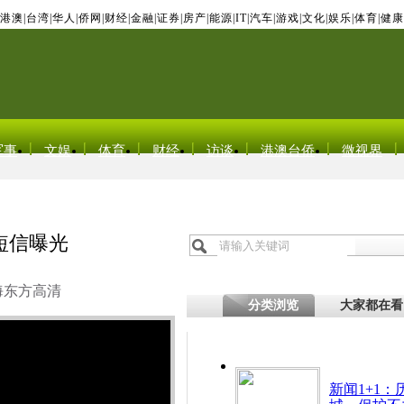
港澳
|
台湾
|
华人
|
侨网
|
财经
|
金融
|
证券
|
房产
|
能源
|
IT
|
汽车
|
游戏
|
文化
|
娱乐
|
体育
|
健康
军事
文娱
体育
财经
访谈
港澳台侨
微视界
短信曝光
海东方高清
分类浏览
大家都在看
新闻1+1