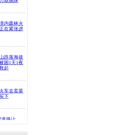
力就摘牌
境内森林火
正在紧张进
山跌落海拔
崖被困1天1夜
救起
火车去卖菜
买下
把道路让
突发疾病交