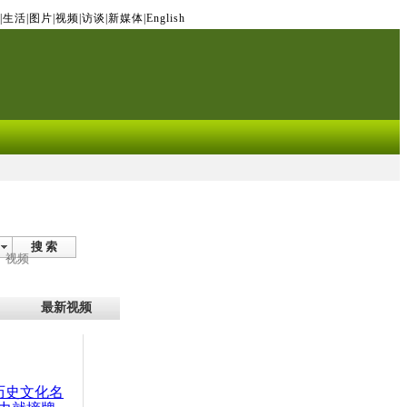
|
生活
|
图片
|
视频
|
访谈
|
新媒体
|
English
搜 索
视频
最新视频
：历史文化名