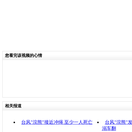
您看完该视频的心情
相关报道
台风"浣熊"接近冲绳 至少一人死亡
台风"浣熊"
溺车翻