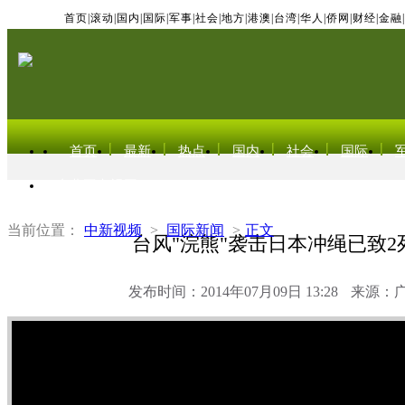
首页
|
滚动
|
国内
|
国际
|
军事
|
社会
|
地方
|
港澳
|
台湾
|
华人
|
侨网
|
财经
|
金融
|
首页
最新
热点
国内
社会
国际
东北亚电视网
当前位置：
中新视频
>
国际新闻
>
正文
台风"浣熊"袭击日本冲绳已致2
发布时间：2014年07月09日 13:28
来源：