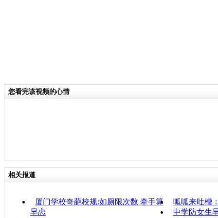
您看完该视频的心情
相关报道
厦门学校奇葩校规:如厕限次数 牵手算
呱呱来吐槽
早恋
中学防女生早