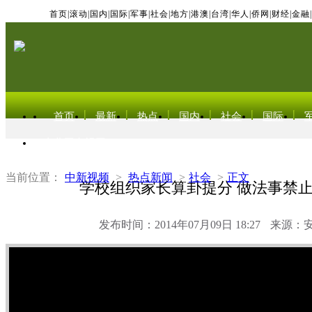
首页
|
滚动
|
国内
|
国际
|
军事
|
社会
|
地方
|
港澳
|
台湾
|
华人
|
侨网
|
财经
|
金融
|
首页
最新
热点
国内
社会
国际
东北亚电视网
当前位置：
中新视频
>
热点新闻
>
社会
>
正文
学校组织家长算卦提分 做法事禁
发布时间：2014年07月09日 18:27
来源：