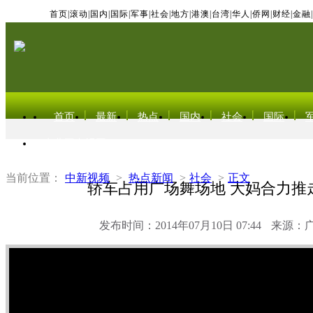
首页
|
滚动
|
国内
|
国际
|
军事
|
社会
|
地方
|
港澳
|
台湾
|
华人
|
侨网
|
财经
|
金融
|
首页
最新
热点
国内
社会
国际
东北亚电视网
当前位置：
中新视频
>
热点新闻
>
社会
>
正文
轿车占用广场舞场地 大妈合力推
发布时间：2014年07月10日 07:44
来源：