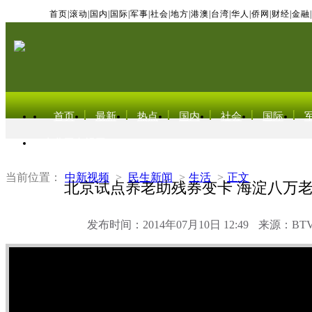
首页
|
滚动
|
国内
|
国际
|
军事
|
社会
|
地方
|
港澳
|
台湾
|
华人
|
侨网
|
财经
|
金融
|
首页
最新
热点
国内
社会
国际
东北亚电视网
当前位置：
中新视频
>
民生新闻
>
生活
>
正文
北京试点养老助残券变卡 海淀八万
发布时间：2014年07月10日 12:49
来源：BT