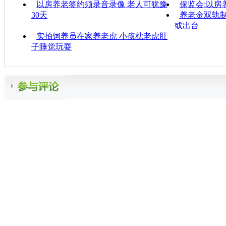
以房养老签约须录音录像 老人可犹豫
保监会:以房
30天
养老金双轨制
或出台
实拍饲养员在家养老虎 小孩枕老虎肚
子睡觉玩耍