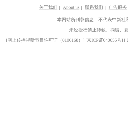
关于我们
|
About us
|
联系我们
|
广告服务
本网站所刊载信息，不代表中新社
未经授权禁止转载、摘编、
[
网上传播视听节目许可证（0106168）
] [
京ICP证040655号
] 