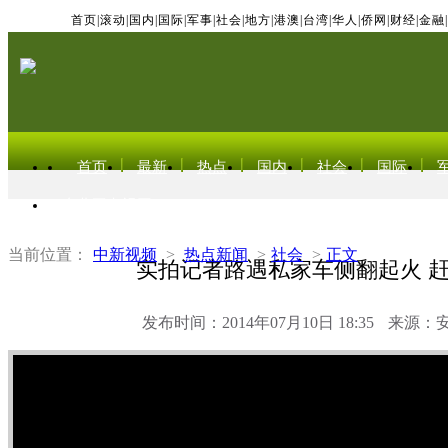
首页
|
滚动
|
国内
|
国际
|
军事
|
社会
|
地方
|
港澳
|
台湾
|
华人
|
侨网
|
财经
|
金融
|
首页
最新
热点
国内
社会
国际
东北亚电视网
当前位置：
中新视频
>
热点新闻
>
社会
>
正文
实拍记者路遇私家车侧翻起火 
发布时间：2014年07月10日 18:35
来源：