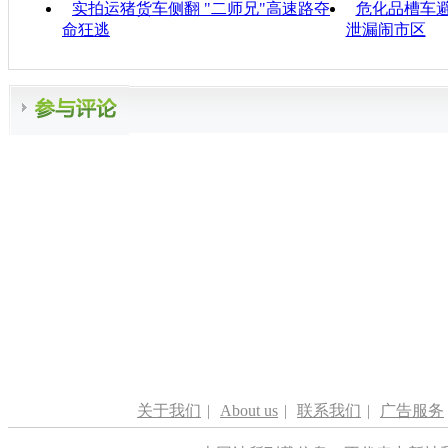
实拍运猪货车侧翻 "二师兄"高速路夺
危化品槽车避
命狂逃
泄漏闹市区
关于我们
|
About us
|
联系我们
|
广告服务