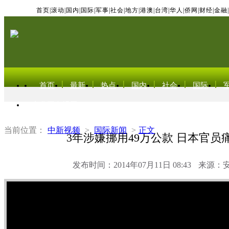
首页
|
滚动
|
国内
|
国际
|
军事
|
社会
|
地方
|
港澳
|
台湾
|
华人
|
侨网
|
财经
|
金融
|
首页
最新
热点
国内
社会
国际
东北亚电视网
当前位置：
中新视频
>
国际新闻
>
正文
3年涉嫌挪用49万公款 日本官员
发布时间：2014年07月11日 08:43
来源：