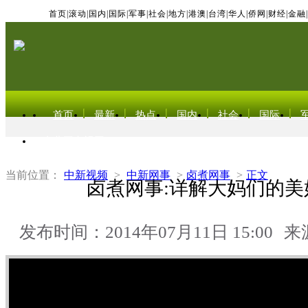
首页
|
滚动
|
国内
|
国际
|
军事
|
社会
|
地方
|
港澳
|
台湾
|
华人
|
侨网
|
财经
|
金融
|
首页
最新
热点
国内
社会
国际
东北亚电视网
当前位置：
中新视频
>
中新网事
>
卤煮网事
>
正文
卤煮网事:详解大妈们的美
发布时间：2014年07月11日 15:00
来