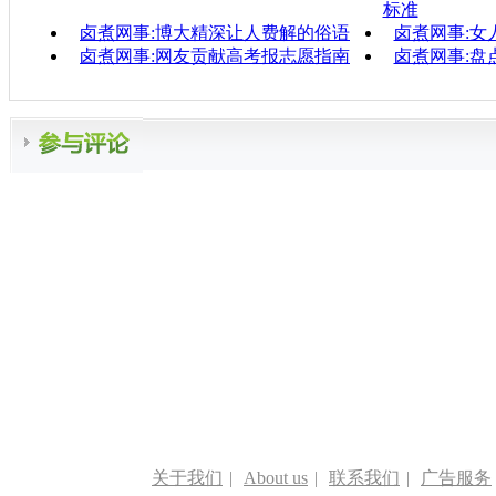
标准
卤煮网事:博大精深让人费解的俗语
卤煮网事:女
卤煮网事:网友贡献高考报志愿指南
卤煮网事:盘
关于我们
|
About us
|
联系我们
|
广告服务