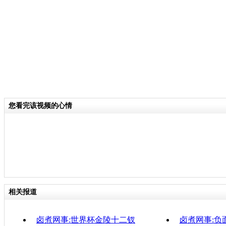
意见默认否定，且不会主观上思考事件
关键词：中新网事 卤煮网事
分类名称：
中新网事
责
您看完该视频的心情
相关报道
卤煮网事:世界杯金陵十二钗
卤煮网事:负