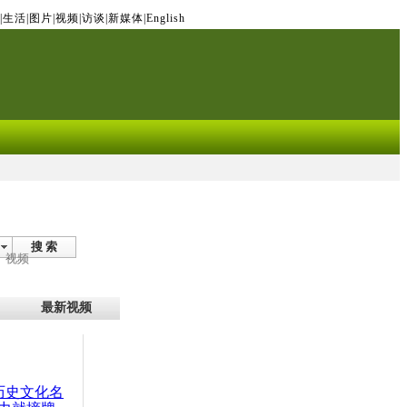
|
生活
|
图片
|
视频
|
访谈
|
新媒体
|
English
搜 索
视频
最新视频
：历史文化名