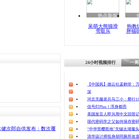
清明祭英烈
魂
热点新闻
呆萌大熊猫滑
狗教
雪取乐
胖猫
日战犯富永
供:以路警
民
24小时视频排行
一周
【中国风】德云社孟鹤堂：万
深
河北无腿老兵马三小：爬行19
信号灯Plus！浑身都亮
美国发言人即兴用中文回答
现代密码学之父如何保存密
木健次郎自供发布：数次覆
“中华赏樱胜地”无锡太湖鼋
清华设计师投身胡同厕所改造