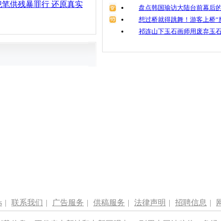
笔供残暴罪行 还原真实
盘点韩国瑜访大陆台前幕后的
想过桥就得跳舞！游客上桥“
祁连山下玉石画师用废弃玉
s
|
联系我们
|
广告服务
|
供稿服务
|
法律声明
|
招聘信息
|