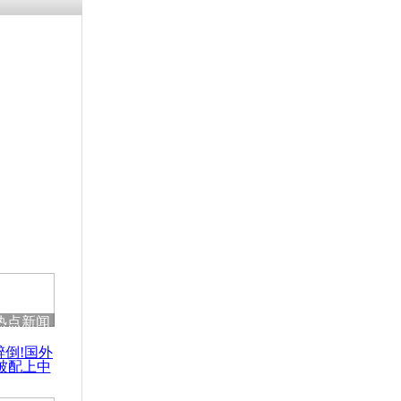
残疾男子因
砸银行
千年传统习
众为娥皇女
行被查情绪
回答崩溃原
热点新闻
乡上万人欢
醉倒!国外
节
被配上中
国民乐