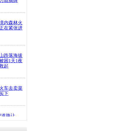
力就摘牌
境内森林火
正在紧张进
山跌落海拔
崖被困1天1夜
救起
火车去卖菜
买下
把道路让
突发疾病交