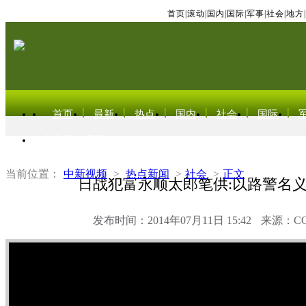
首页
|
滚动
|
国内
|
国际
|
军事
|
社会
|
地方
|
首页
最新
热点
国内
社会
国际
东北亚电视网
当前位置：
中新视频
>
热点新闻
>
社会
>
正文
日战犯富永顺太郎笔供:以路警名
发布时间：2014年07月11日 15:42
来源：C