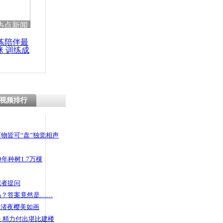
 哀思悼忠
热点新闻
练陪伴最
咪 训练成
功瘦身
顺太郎笔
名义镇压人
视频排行
物皆可“盘”独觉相声
年种树1.7万棵
记者提问
码？答案竟然是……
头渚夜樱美如画
 精力付出堪比建楼