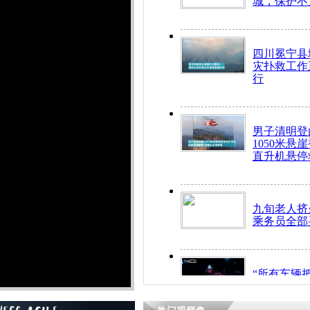
城，保护不
四川冕宁县
灾扑救工作
行
男子清明登
1050米悬
直升机悬停
九旬老人挤
乘务员全部
“所有车辆
开！”儿童
警急速救助