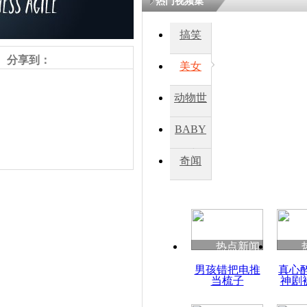
热门视频集
搞笑
四川一精神
病发持大锤
分享到：
美女
动物世
探访传承四
俗：近万民
界
BABY
英省亲送行
秀
奇闻
小伙骑车逆
崩溃 网上
因
热点新闻
责任编辑：【
杜海涛
】
四川兴文苗
男孩错把电推
真心
度苗族花山
当梳子
神剧