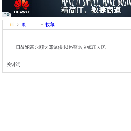
顶
收藏
0
日战犯富永顺太郎笔供:以路警名义镇压人民
关键词：
分类名称：
热点新闻
七七事变77周年
标签：
专题：
七七事变77周年纪念日