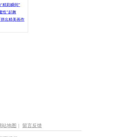
“精彩瞬间”
魔性”起舞
石拼出精美画作
网站地图
|
留言反馈