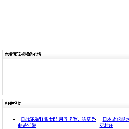
您看完该视频的心情
相关报道
日战犯鹈野晋太郎:用俘虏做训练新兵
日本战犯船
刺杀活靶
灭村庄