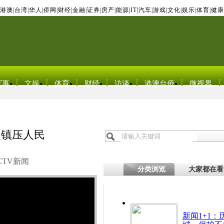
港澳
|
台湾
|
华人
|
侨网
|
财经
|
金融
|
证券
|
房产
|
能源
|
IT
|
汽车
|
游戏
|
文化
|
娱乐
|
体育
|
健康
军事
文娱
体育
财经
访谈
港澳台侨
微视界
义镇压人民
CTV新闻
分类浏览
大家都在看
新闻1+1