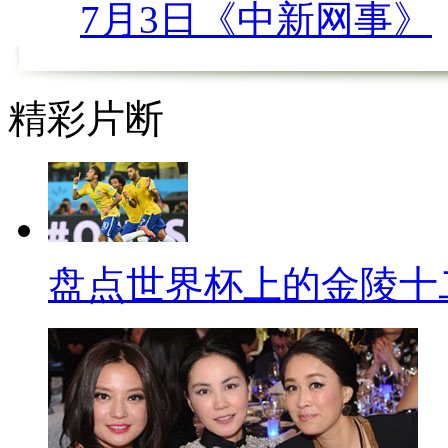
7月3日《中新网事》
的年代，这样的精神生活已经比
多。
精彩片断
然后就到了如今的大妈，说到
瞬间响起最炫民族风，这个词也
的女性群体，比如，广场舞，再
家都在讨论，为什么大妈们如此
盘点世界杯上的金陵十
用收拾家吗？小编觉得，首先，
成大妈的，这是他们能够很快的
逐渐提高，导致很多日常的琐事
亲力亲为，给她们提供了很多休
文化的活动能够流行起来也就并