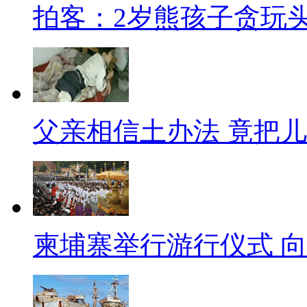
吃不要钱，吃了这次还想下次”
拍客：2岁熊孩子贪玩
种不安，这是黑暗料理要全面来
更多的拉轰美食：什么老干妈拌
蘸酱油、榴莲拌饭，简直无法直
【上班路程苦与乐】
父亲相信土办法 竟把
这么丧心病狂难道是平时上班
间机构调查显示，北京上班族中，
其中74%的人上下班单程时间就
和38%｡ 看到这，不少和呱呱
柬埔寨举行游行仪式 
时而已，那些单程就要两个半小
是折翼的天使吗？自己选择的路