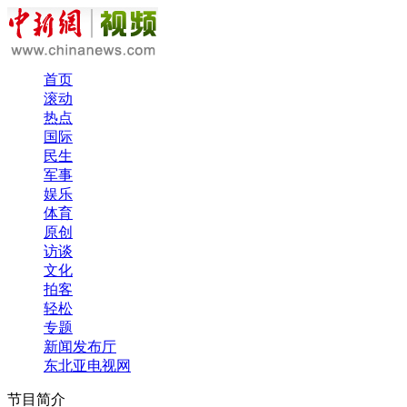
首页
滚动
热点
国际
民生
军事
娱乐
体育
原创
访谈
文化
拍客
轻松
专题
新闻发布厅
东北亚电视网
节目简介