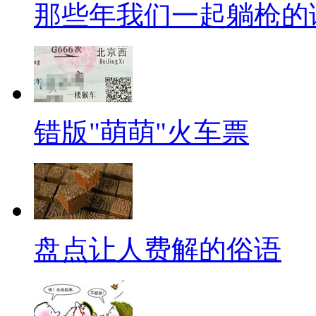
【口播】其实娜仁觉得，只要
那些年我们一起躺枪的
就应该无条件支持他们的各种健
游戏、电视剧的时候，他们真的
舞这样既可以强身健体又能促进
错版"萌萌"火车票
【呱呱来吐槽】
昨晚在街头散步，一对情侣让
嘴说：“有什么用，最后还不是要
照！”呱呱我竟无言以对啊！
盘点让人费解的俗语
【猪和猪还不一样】
近日，由于高温不断，广西一