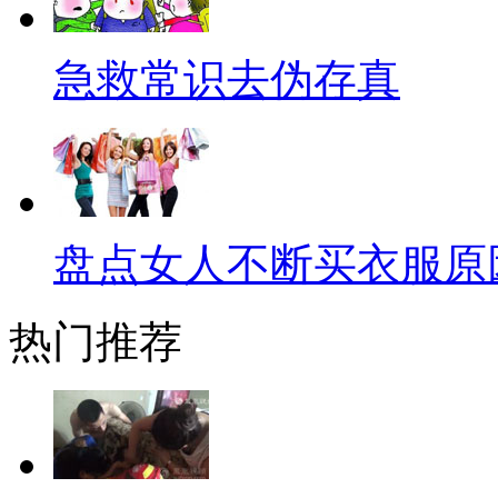
没想到却不慎将水洒到了插座上
速，将300多头无辜的保育猪
急救常识去伪存真
猪一样的队友，一点不假啊！
同样是猪，安阳镇魏清华家的
不久，这头母猪就发情了，因附
到过了几天，这母猪却“越狱”
盘点女人不断买衣服原
后，它竟带回一群小野猪，共有
热门推荐
的差距也这么大啊！
【老干妈配雪糕】
最近，有网友发明了一种雪糕