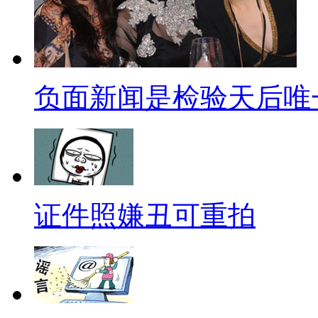
再来一起畅想一下未来的大妈
试想了一下自己四十年后会怎么
该还是会和三五闺蜜聚在一起，
负面新闻是检验天后唯
要老公是干嘛的？如果没什么意
了四十年后应该就是女主外男主
尔去club跳跳热舞还是可以考
里旅行就去哪里，真正做到了有
证件照嫌丑可重拍
活在当下。不过为了能过上这样
照顾身体，毕竟身体是娱乐的本
己那个时代的标签吧，祝福我们