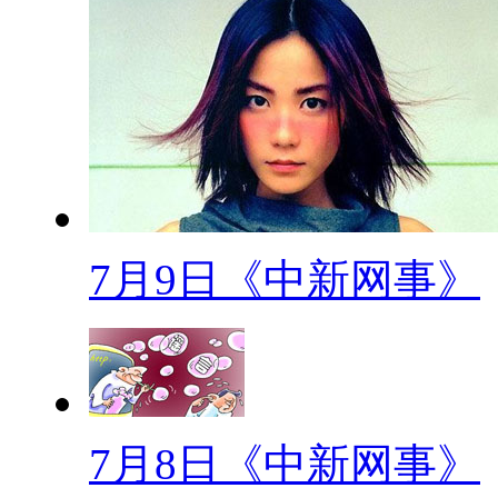
分析大妈们的美好时代。
【解说】佐餐小菜 片花 (字
响，从而跟从大众的思想或行为
众所同意的，将自己的意见默认
(转场)如今各种大妈街头跳
觉得上纲上线的去评价他们的行
7月9日《中新网事》
精神文化生活的一部分，在不影
但是以前的大妈们看完孩子做完
会怎么样呢？小编今天粗浅的将
来，希望大妈们轻拍，言归正传
7月8日《中新网事》
派遣茶余饭后的时光的。