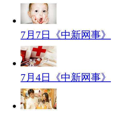
那代人的群体特征是：生在新
乡，沐浴过改革春风；当然，其
改革的第一批受影响者，40、5
7月7日《中新网事》
年代生人大多缺乏较高的文化素
人表现出更强烈的珍惜粮食和生
谓“富贵”就是“楼上楼下，电灯
十年中，这一切得来都易如反掌
7月4日《中新网事》
人的理财初衷和终极彼岸。所以
收拾家洗衣服，已经是很安稳的
坐在院子里唠唠嗑，说说张家长
下明天孩子们上学的东西就早早