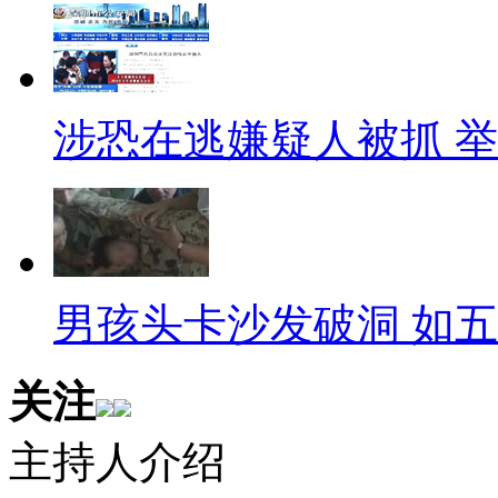
点了自助餐，还消费了啤酒、龙
4家企业法人代表，这几年资金
充饭钱。”而工作人员称，该女子
涉恐在逃嫌疑人被抓 
别家五星酒店这样干。要呱呱说
竟然能让这名女子吃19次吃霸
道这家酒店叫什么赶紧告诉我！
【越努力越胖】
男孩头卡沙发破洞 如
最近，国外科学家得到一个有
关注
胖。原因是他们常缩短午餐时间
减少心理负担，吃下的零食数量
主持人介绍
赞成，你们看看呱呱的身材就知