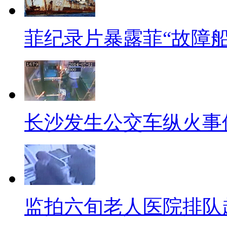
【男子为甩女友毁容】
菲纪录片暴露菲“故障船
有些人，当时许下的海誓山盟
宗和女友同居一个多月觉得没意
宗便对自己右脸猛挥三拳，他心
你看！随后他又报假警说自己被
长沙发生公交车纵火事
前科，女友肯定会离开。目前，
机智来点32个赞，这样的男人
法一起玩耍了。
【五星酒店吃霸王餐】
监拍六旬老人医院排队
再给槽友们说个高智商的，近