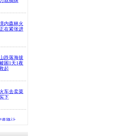
力就摘牌
境内森林火
正在紧张进
山跌落海拔
崖被困1天1夜
救起
火车去卖菜
买下
把道路让
突发疾病交