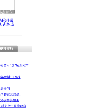
 哀思悼忠
热点新闻
练陪伴最
咪 训练成
功瘦身
解的俗语
视频排行
物皆可“盘”独觉相声
年种树1.7万棵
记者提问
码？答案竟然是……
头渚夜樱美如画
 精力付出堪比建楼