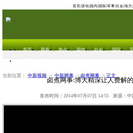
首页
|
滚动
|
国内
|
国际
|
军事
|
社会
|
地方
|
首页
最新
热点
国内
社会
国际
东北亚电视网
当前位置：
中新视频
>
中新网事
>
卤煮网事
>
正文
卤煮网事:博大精深让人费解
发布时间：2014年07月07日 14:55
来源：中