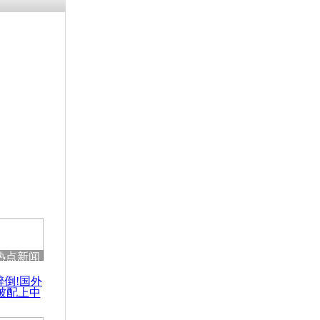
残疾男子因
砸银行
千年传统习
众为娥皇女
行被查情绪
回答崩溃原
热点新闻
乡上万人欢
醉倒!国外
节
被配上中
国民乐