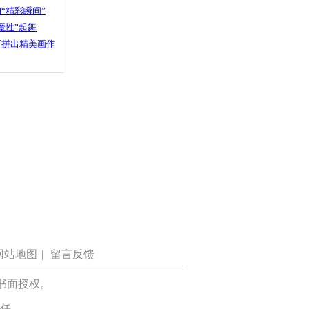
“精彩瞬间”
魔性”起舞
石拼出精美画作
网站地图
|
留言反馈
书面授权。
任。