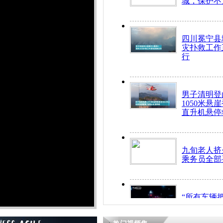
城，保护不
四川冕宁县
灾扑救工作
行
男子清明登
1050米悬
直升机悬停
九旬老人挤
乘务员全部
“所有车辆
开！”儿童
警急速救助