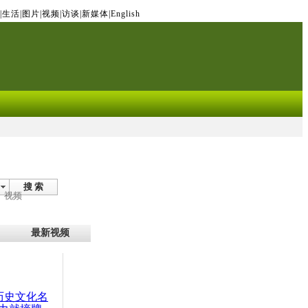
|
生活
|
图片
|
视频
|
访谈
|
新媒体
|
English
搜 索
视频
最新视频
：历史文化名