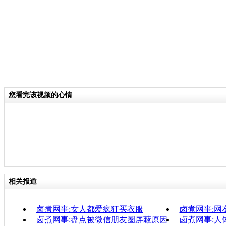
您看完该视频的心情
相关报道
卤煮网事:女人都爱疯狂买衣服
卤煮网事:网
卤煮网事:盘点被微信朋友圈屏蔽原因
卤煮网事:人