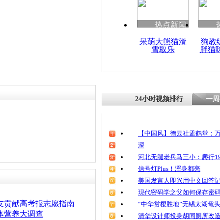
清明祭英烈
魂
热点新闻
呆萌大熊猫滑
狗教
雪取乐
胖猫
盘点让人费
24小时视频排行
一周
【中国风】德云社孟鹤堂：万
深
河北无腿老兵马三小：爬行19
信号灯Plus！浑身都亮
美国发言人即兴用中文回答
现代密码学之父如何保存密
友贡献高考报志愿指南
“中华赏樱胜地”无锡太湖鼋
体营养大调查
清华设计师投身胡同厕所改造