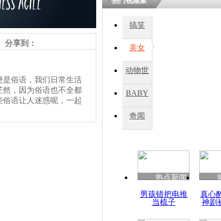
热门视频集
搞笑
四川一精神
病发持大锤
分享到：
美女
动物世
探访传承四
是俗语，我们日常生活
俗：近万民
界
茫然，因为俗语也不全都
BABY
英省亲送行
些俗语让人迷惑呢，一起
秀
奇闻
小伙骑车逆
崩溃 网上
因
热点新闻
四川兴文苗
男孩错把电推
真心
度苗族花山
当梳子
神剧
责任编辑：【
王祎
】