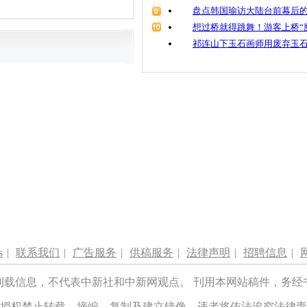
盘点韩国瑜访大陆台前幕后的
想过桥就得跳舞！游客上桥“
祁连山下玉石画师用废弃玉
s
|
联系我们
|
广告服务
|
供稿服务
|
法律声明
|
招聘信息
|
刊载信息，不代表中新社和中新网观点。 刊用本网站稿件，务经
授权禁止转载、摘编、复制及建立镜像，违者将依法追究法律责