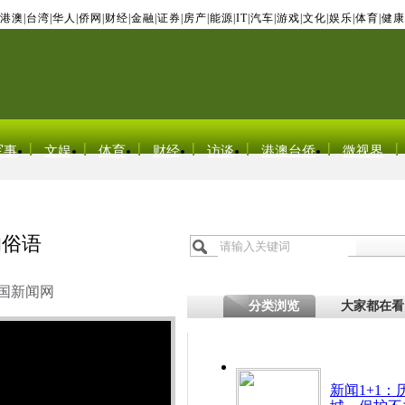
港澳
|
台湾
|
华人
|
侨网
|
财经
|
金融
|
证券
|
房产
|
能源
|
IT
|
汽车
|
游戏
|
文化
|
娱乐
|
体育
|
健康
军事
文娱
体育
财经
访谈
港澳台侨
微视界
的俗语
国新闻网
分类浏览
大家都在看
新闻1+1