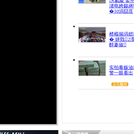
€氱級 鍙
渚电姱鍚嶈
�10涓囧厓
楂橀搧涓婄
� 姘戣2
醇褰掓
实拍毒贩油
警一眼看出