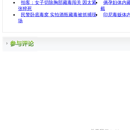
拍客：女子切除胸部藏毒闯关 因太紧
俩孕妇体内藏
张猝死
截
民警卧底毒窝 实拍酒瓶藏毒被抓捕现
印尼毒贩体内
场