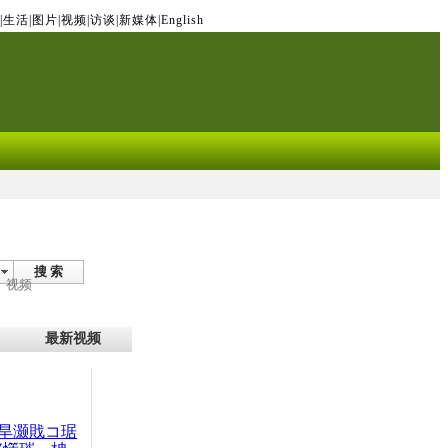
|
生活
|
图片
|
视频
|
访谈
|
新媒体
|
English
搜 索
视频
最新视频
旱灏戝コ琚