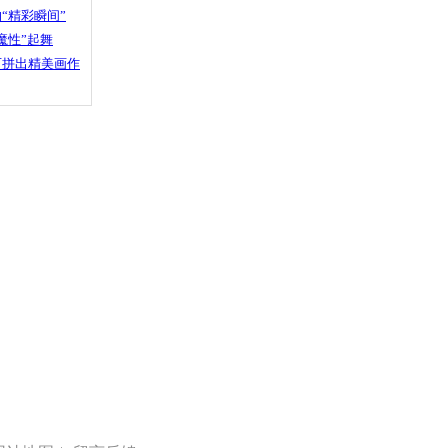
“精彩瞬间”
魔性”起舞
石拼出精美画作