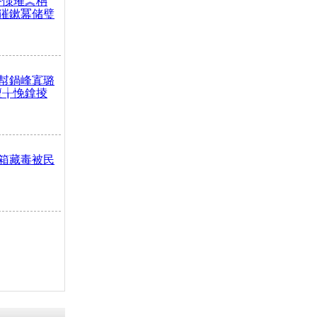
嶅憡璀︽柟
獕鏉冪储璧
幇鍋峰寘璐
澶╁悗鎿掕
箱藏毒被民