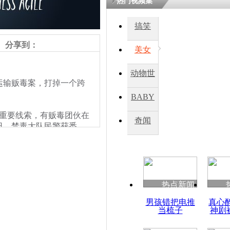
热门视频集
搞笑
分享到：
美女
动物世
输贩毒案，打掉一个跨
界
BABY
重要线索，有贩毒团伙在
秀
奇闻
日，禁毒大队民警获悉，
即开始布网查缉。7月3
情慌张，民警立即对该车
理厂进行拆分，当场从油
热点新闻
男孩错把电推
真心
当梳子
神剧