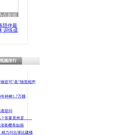
热点新闻
练陪伴最
咪 训练成
功瘦身
视频排行
物皆可“盘”独觉相声
年种树1.7万棵
记者提问
码？答案竟然是……
头渚夜樱美如画
 精力付出堪比建楼