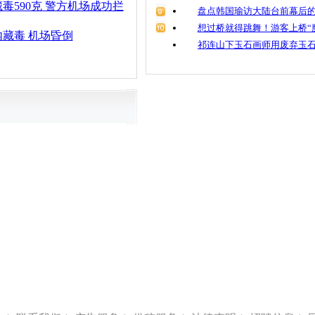
毒590克 警方机场成功拦
盘点韩国瑜访大陆台前幕后的
想过桥就得跳舞！游客上桥“
藏毒 机场昏倒
祁连山下玉石画师用废弃玉