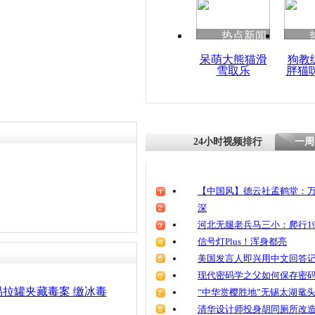
责任编辑：【
王祎
】
热点新闻
呆萌大熊猫滑
狗教
雪取乐
胖猫
24小时视频排行
一周
【中国风】德云社孟鹤堂：万
深
河北无腿老兵马三小：爬行19
信号灯Plus！浑身都亮
美国发言人即兴用中文回答
现代密码学之父如何保存密
拉罐夹藏毒案 缴冰毒
“中华赏樱胜地”无锡太湖鼋
清华设计师投身胡同厕所改造