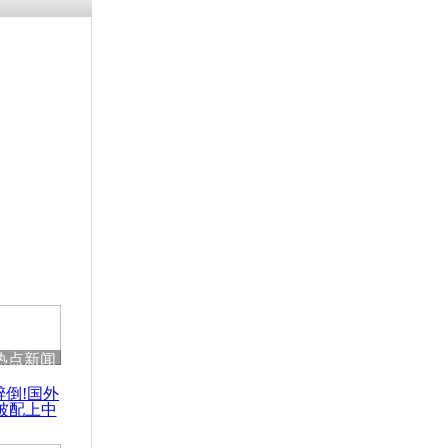
热点新闻
醉倒!国外
被配上中
国民乐