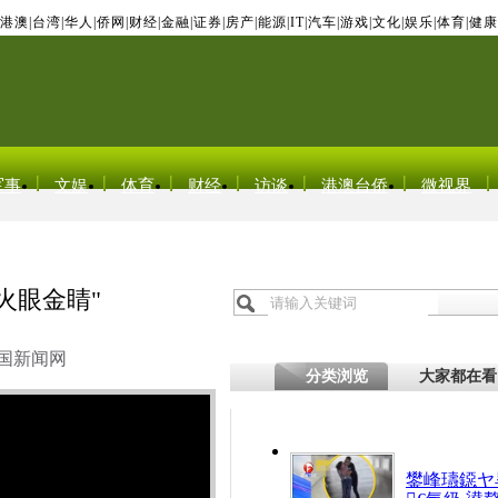
港澳
|
台湾
|
华人
|
侨网
|
财经
|
金融
|
证券
|
房产
|
能源
|
IT
|
汽车
|
游戏
|
文化
|
娱乐
|
体育
|
健康
军事
文娱
体育
财经
访谈
港澳台侨
微视界
火眼金睛"
国新闻网
分类浏览
大家都在看
鐢峰瓙鐚ヤ