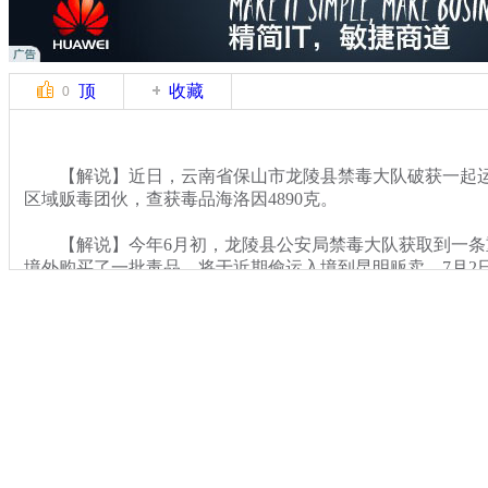
顶
收藏
0
【解说】近日，云南省保山市龙陵县禁毒大队破获一起运
区域贩毒团伙，查获毒品海洛因4890克。
【解说】今年6月初，龙陵县公安局禁毒大队获取到一条
境外购买了一批毒品，将于近期偷运入境到昆明贩卖。7月2
该贩毒团伙已从德宏运输毒品行驶到龙陵境内，专案组民警立
日早晨7时，一辆云A牌照的面包车驾驶员看到民警时显得神
进行检查，发现该车油箱内藏有暗格，民警随后将车开往修
箱内搜出黑色包装的毒品海洛因17块，经称重达4890克。
关键词：油箱藏毒 民警 火眼金睛