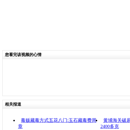
分类名称：
CNSTV
您看完该视频的心情
相关报道
毒贩藏毒方式五花八门:玉石藏毒费周
黄埔海关破易
章
2400多克