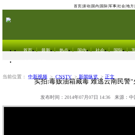
首页
|
滚动
|
国内
|
国际
|
军事
|
社会
|
地方
|
首页
最新
热点
国内
社会
国际
东北亚电视网
当前位置：
中新视频
>
CNSTV
>
新闻纵览
>
正文
实拍:毒贩油箱藏毒 难逃云南民警"
发布时间：2014年07月07日 14:36
来源：中