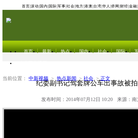
首页
|
滚动
|
国内
|
国际
|
军事
|
社会
|
地方
|
港澳
|
台湾
|
华人
|
侨网
|
财经
|
金融
|
首页
最新
热点
国内
社会
国际
东北亚电视网
当前位置：
中新视频
>
热点新闻
>
社会
>
正文
纪委副书记驾套牌公车出事故被拍
发布时间：2014年07月12日 10:20
来源：南