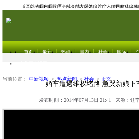
首页
|
滚动
|
国内
|
国际
|
军事
|
社会
|
地方
|
港澳
|
台湾
|
华人
|
侨网
|
财经
|
金融
|
首页
最新
热点
国内
社会
国际
东北亚电视网
当前位置：
中新视频
>
热点新闻
>
社会
>
正文
婚车遭遇维权堵路 急哭新娘下
发布时间：2014年07月13日 21:41
来源：辽