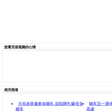
您看完该视频的心情
相关报道
大伯未获邀参加婚礼 设陷阱扎爆侄女
婚车五一遇堵
婚车
高速