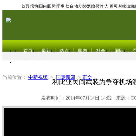
首页
|
滚动
|
国内
|
国际
|
军事
|
社会
|
地方
|
港澳
|
台湾
|
华人
|
侨网
|
财经
|
金融
|
首页
最新
热点
国内
社会
国际
东北亚电视网
当前位置：
中新视频
>
国际新闻
>
正文
利比亚民间武装为争夺机场
发布时间：2014年07月14日 14:02
来源：C