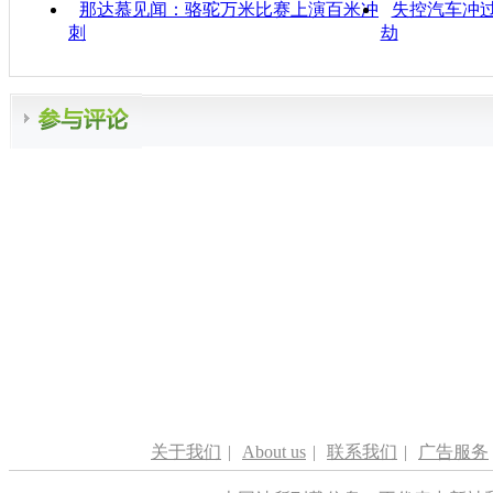
那达慕见闻：骆驼万米比赛上演百米冲
失控汽车冲过
刺
劫
关于我们
|
About us
|
联系我们
|
广告服务