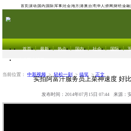
首页
|
滚动
|
国内
|
国际
|
军事
|
社会
|
地方
|
港澳
|
台湾
|
华人
|
侨网
|
财经
|
金融
|
首页
最新
热点
国内
社会
国际
东北亚电视网
当前位置：
中新视频
>
轻松一刻
>
搞笑
>
正文
实拍阿富汗服务员上菜神速度 好
发布时间：2014年07月15日 07:44
来源：