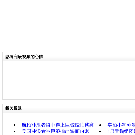
您看完该视频的心情
相关报道
航拍冲浪者海中遇上巨鲸慌忙逃离
实拍小狗冲浪
美国冲浪者被巨浪抛出海面14米
4只天鹅组团