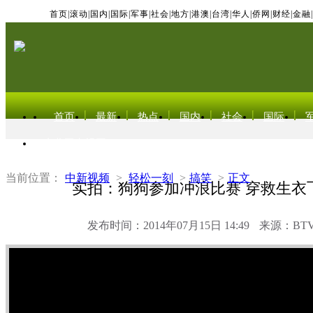
首页
|
滚动
|
国内
|
国际
|
军事
|
社会
|
地方
|
港澳
|
台湾
|
华人
|
侨网
|
财经
|
金融
|
首页
最新
热点
国内
社会
国际
东北亚电视网
当前位置：
中新视频
>
轻松一刻
>
搞笑
>
正文
实拍：狗狗参加冲浪比赛 穿救生衣
发布时间：2014年07月15日 14:49
来源：BT