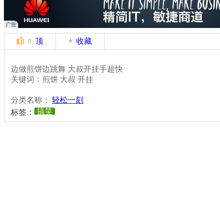
顶
收藏
0
边做煎饼边跳舞 大叔开挂手超快
关键词：煎饼 大叔 开挂
分类名称：
轻松一刻
搞笑
标签：