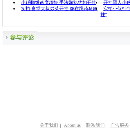
小贩翻饼速度超快 手法娴熟犹如开挂
开挂黑人小
实拍:食堂大叔炒菜开挂 像在跳骑马舞
实拍小伙打包
挂”
关于我们
|
About us
|
联系我们
|
广告服务