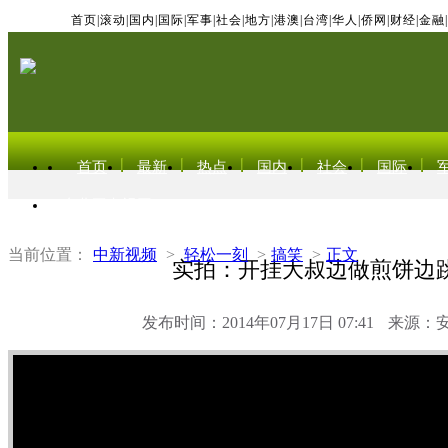
首页
|
滚动
|
国内
|
国际
|
军事
|
社会
|
地方
|
港澳
|
台湾
|
华人
|
侨网
|
财经
|
金融
|
首页
最新
热点
国内
社会
国际
东北亚电视网
当前位置：
中新视频
>
轻松一刻
>
搞笑
>
正文
实拍：开挂大叔边做煎饼边
发布时间：2014年07月17日 07:41
来源：