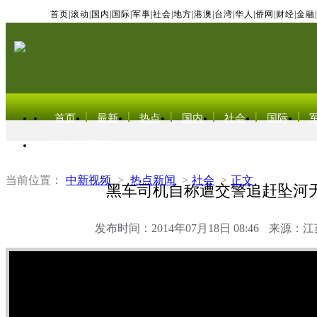
首页
|
滚动
|
国内
|
国际
|
军事
|
社会
|
地方
|
港澳
|
台湾
|
华人
|
侨网
|
财经
|
金融
|
首页
最新
热点
国内
社会
国际
东北亚电视网
当前位置：
中新视频
>
热点新闻
>
社会
>
正文
黑车司机自称遭交警追赶坠河
发布时间：2014年07月18日 08:46
来源：江