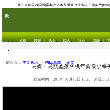
首页
|
滚动
|
国内
|
国际
|
军事
|
社会
|
地方
|
港澳
|
台湾
|
华人
|
侨网
|
财经
|
金融
|
首页
最新
热点
国内
社会
国际
东北亚电视网
当前位置：
中新视频
>
国际新闻
>
正文
马媒：马航坠落客机年龄最小乘务
发布时间：2014年07月18日 13:28
来源：C