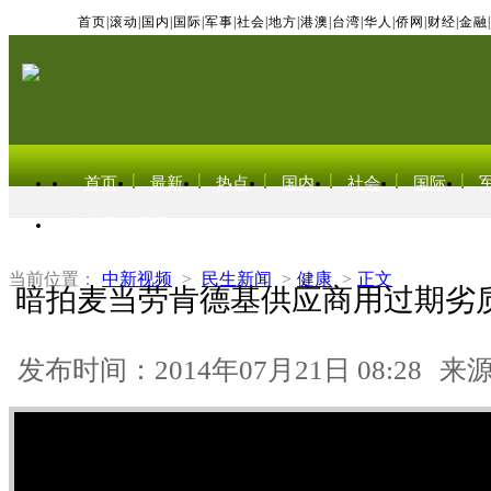
首页
|
滚动
|
国内
|
国际
|
军事
|
社会
|
地方
|
港澳
|
台湾
|
华人
|
侨网
|
财经
|
金融
|
首页
最新
热点
国内
社会
国际
东北亚电视网
当前位置：
中新视频
>
民生新闻
>
健康
>
正文
暗拍麦当劳肯德基供应商用过期劣质
发布时间：2014年07月21日 08:28
来