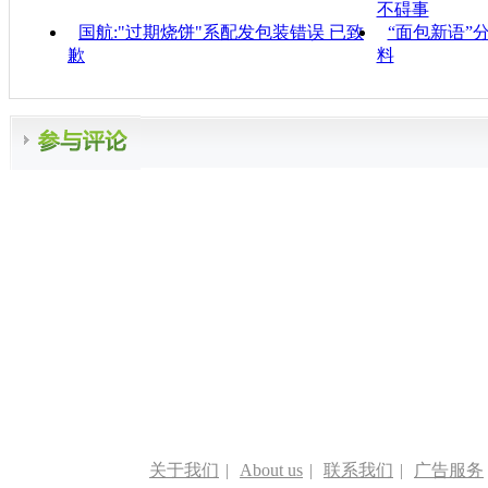
不碍事
国航:"过期烧饼"系配发包装错误 已致
“面包新语”
歉
料
关于我们
|
About us
|
联系我们
|
广告服务