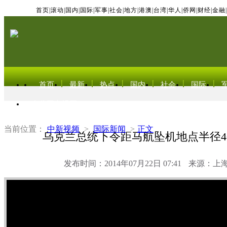
首页
|
滚动
|
国内
|
国际
|
军事
|
社会
|
地方
|
港澳
|
台湾
|
华人
|
侨网
|
财经
|
金融
|
首页
最新
热点
国内
社会
国际
东北亚电视网
当前位置：
中新视频
>
国际新闻
>
正文
乌克兰总统下令距马航坠机地点半径4
发布时间：2014年07月22日 07:41
来源：上