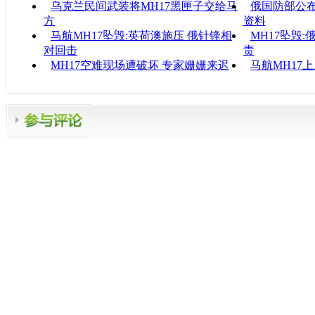
乌克兰民间武装将MH17黑匣子交给马
俄国防部公布
方
资料
马航MH17坠毁:英荷澳施压 俄针锋相
MH17坠毁
对回击
责
MH17空难现场遭破坏 专家姗姗来迟
马航MH17