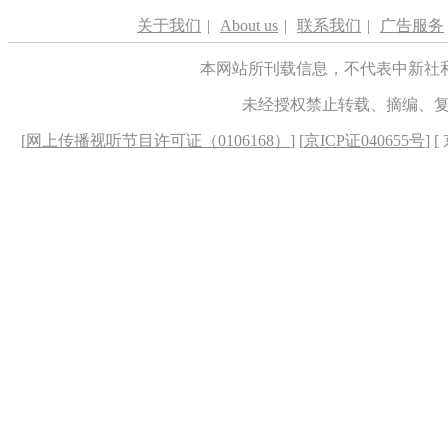
关于我们
|
About us
|
联系我们
|
广告服务
本网站所刊载信息，不代表中新社
未经授权禁止转载、摘编、
[
网上传播视听节目许可证（0106168）
] [
京ICP证040655号
] 