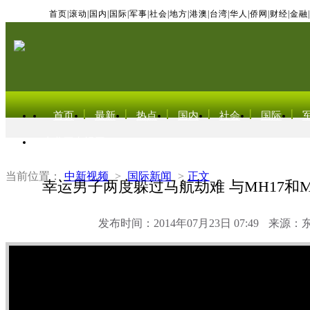
首页
|
滚动
|
国内
|
国际
|
军事
|
社会
|
地方
|
港澳
|
台湾
|
华人
|
侨网
|
财经
|
金融
|
首页
最新
热点
国内
社会
国际
东北亚电视网
当前位置：
中新视频
>
国际新闻
>
正文
幸运男子两度躲过马航劫难 与MH17和M
发布时间：2014年07月23日 07:49
来源：