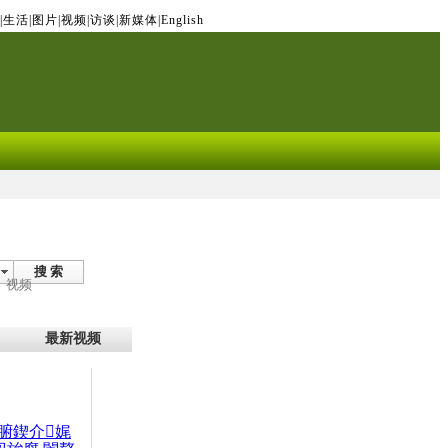
|
生活
|
图片
|
视频
|
访谈
|
新媒体
|
English
搜 索
视频
最新视频
腑鍥介娓