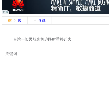
顶
收藏
0
台湾一架民航客机迫降时重摔起火
关键词：
分类名称：
热点新闻
台航班迫降失败坠地
标签：