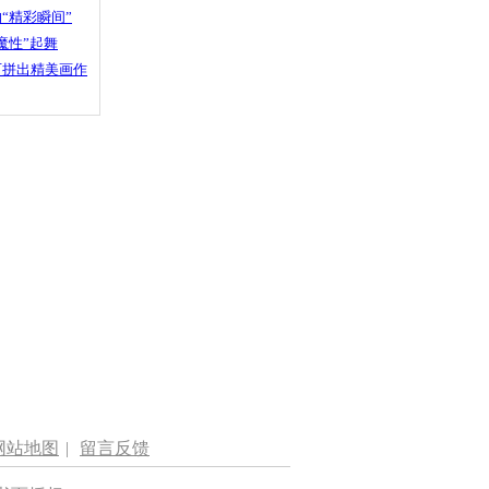
“精彩瞬间”
魔性”起舞
石拼出精美画作
网站地图
|
留言反馈