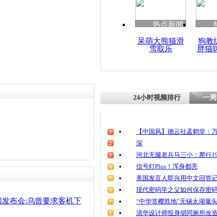
热点新闻
呆萌大熊猫滑
狗教
雪取乐
胖猫
24小时视频排行
一周
【中国风】德云社孟鹤堂：万
深
河北无腿老兵马三小：爬行19
信号灯Plus！浑身都亮
美国发言人即兴用中文回答
现代密码学之父如何保存密
发布会:乌曾要求客机下
“中华赏樱胜地”无锡太湖鼋
清华设计师投身胡同厕所改造