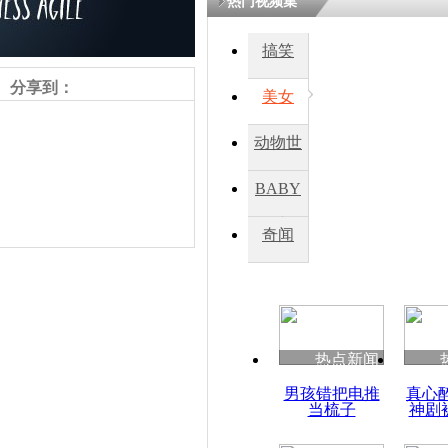
热门视频集
鏉庡瓒呭
搞笑
氳嚧杈烇細
睍涓洪娓
分享到：
閬囧拰鎴愭
美女
动物世
台湾一架民
界
时重摔起火
BABY
秀
奇闻
责任编辑：【
周雨辰
】
热点新闻
男孩错把电推
真心
当梳子
神剧