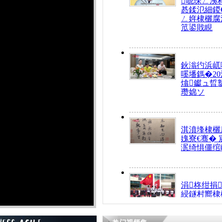
唬琛ㄥ洟
惎鍒氾細鍐
ㄥ姩棣欐腐
笟鍙戝睍
鈥滃彴浜屼
嗘墦鎷�20
熻钀ュ晢
瓒婂ソ
淇濆埄棣欐腐
媿寮€骞�
泦绮惧僵绾
涓柊绀捐
綅鐩村嚮棣
搴�24灏忔