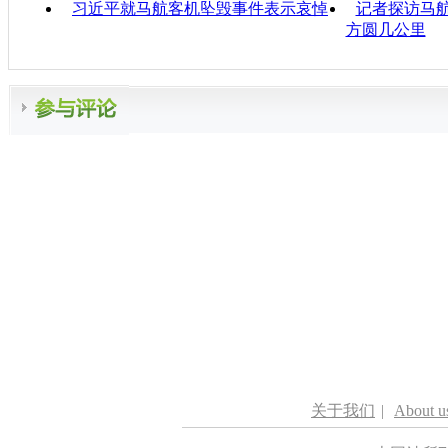
习近平就马航客机坠毁事件表示哀悼
记者探访马航
方圆几公里
关于我们
|
About u