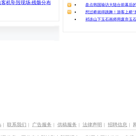
客机坠毁现场:残骸分布
盘点韩国瑜访大陆台前幕后的
想过桥就得跳舞！游客上桥“
祁连山下玉石画师用废弃玉
s
|
联系我们
|
广告服务
|
供稿服务
|
法律声明
|
招聘信息
|