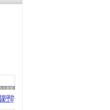
浗搴嗛厭浼
鍥藉鍙戝
甫鏉ユ満
灉
航客机迫降
热点新闻
醉倒!国外
被配上中
国民乐