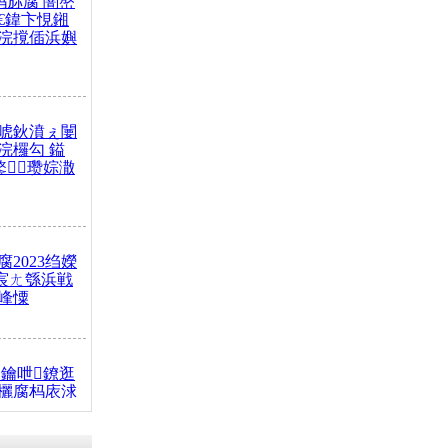
杩旀腐 闇嶅
€鍏卞悓鎺
浣撹偛浜嬩
唬鈥濆ぇ闄
浣欏勾 鎰
鐜瓒婃潵
2023绉嬫
 宸ㄤ綔浜戦
峰憟
鑰呭鐐逛
欐腐杩庡浗
椂