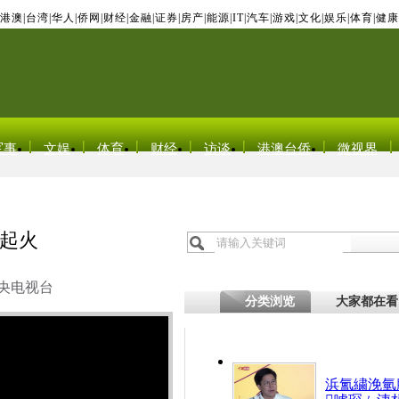
港澳
|
台湾
|
华人
|
侨网
|
财经
|
金融
|
证券
|
房产
|
能源
|
IT
|
汽车
|
游戏
|
文化
|
娱乐
|
体育
|
健康
军事
文娱
体育
财经
访谈
港澳台侨
微视界
起火
央电视台
分类浏览
大家都在看
浜氳繍浼氫