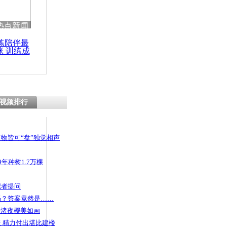
热点新闻
练陪伴最
咪 训练成
功瘦身
视频排行
物皆可“盘”独觉相声
年种树1.7万棵
记者提问
码？答案竟然是……
头渚夜樱美如画
 精力付出堪比建楼