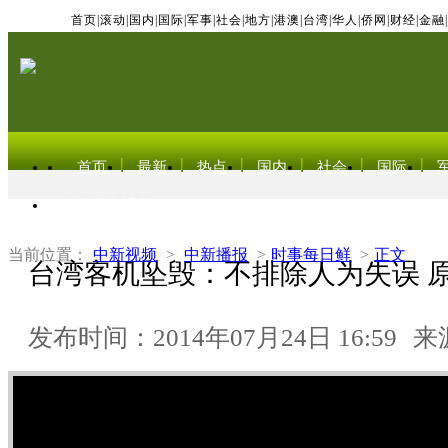
首页
|
滚动
|
国内
|
国际
|
军事
|
社会
|
地方
|
港澳
|
台湾
|
华人
|
侨网
|
财经
|
金融
|
首页
最新
热点
国内
社会
国际
东北亚电视网
当前位置：
中新视频
>
中新播报
>
时事每日鲜
>
正文
台湾客机坠毁：不排除人为失误 
发布时间：2014年07月24日 16:59
来