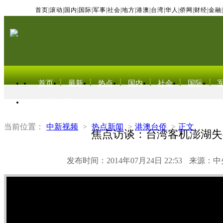
首页
|
滚动
|
国内
|
国际
|
军事
|
社会
|
地方
|
港澳
|
台湾
|
华人
|
侨网
|
财经
|
金融
|
首页
最新
热点
国内
社会
国际
东北亚电视网
当前位置：
中新视频
>
热点新闻
>
港澳台侨
>
正文
焦点访谈：台湾客机澎湖失
发布时间：2014年07月24日 22:53
来源：中