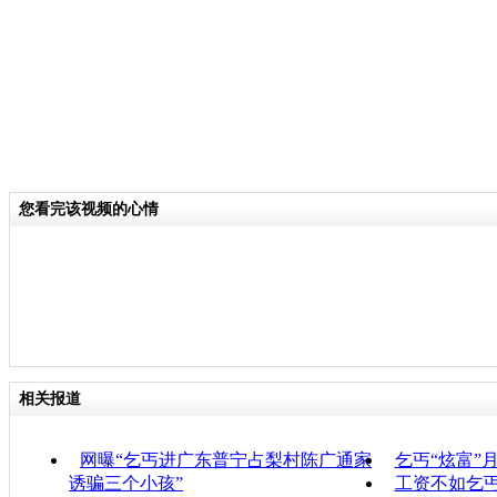
您看完该视频的心情
相关报道
网曝“乞丐进广东普宁占梨村陈广通家
乞丐“炫富”
诱骗三个小孩”
工资不如乞丐