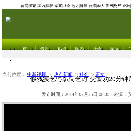
首页
|
滚动
|
国内
|
国际
|
军事
|
社会
|
地方
|
港澳
|
台湾
|
华人
|
侨网
|
财经
|
金融
|
首页
最新
热点
国内
社会
国际
东北亚电视网
当前位置：
中新视频
>
热点新闻
>
社会
>
正文
假残疾乞丐趴街乞讨 交警劝20分钟
发布时间：2014年07月25日 08:05
来源：