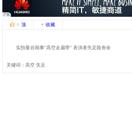
顶
收藏
0
实拍曼谷闹事"高空走扁带" 表演者失足险丧命
关键词：高空 失足
分类名称：
轻松一刻
奇闻
标签：