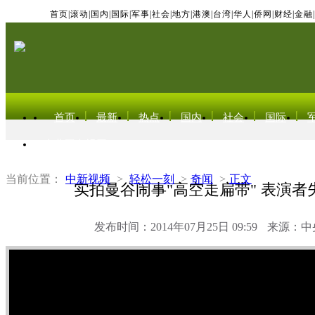
首页
|
滚动
|
国内
|
国际
|
军事
|
社会
|
地方
|
港澳
|
台湾
|
华人
|
侨网
|
财经
|
金融
|
首页
最新
热点
国内
社会
国际
东北亚电视网
当前位置：
中新视频
>
轻松一刻
>
奇闻
>
正文
实拍曼谷闹事"高空走扁带" 表演者
发布时间：2014年07月25日 09:59
来源：中