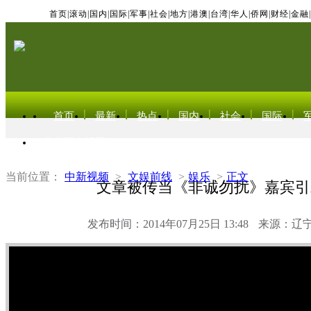
首页
|
滚动
|
国内
|
国际
|
军事
|
社会
|
地方
|
港澳
|
台湾
|
华人
|
侨网
|
财经
|
金融
|
首页
最新
热点
国内
社会
国际
东北亚电视网
当前位置：
中新视频
>
文娱前线
>
娱乐
>
正文
文章被传当《非诚勿扰》嘉宾引
发布时间：2014年07月25日 13:48
来源：辽