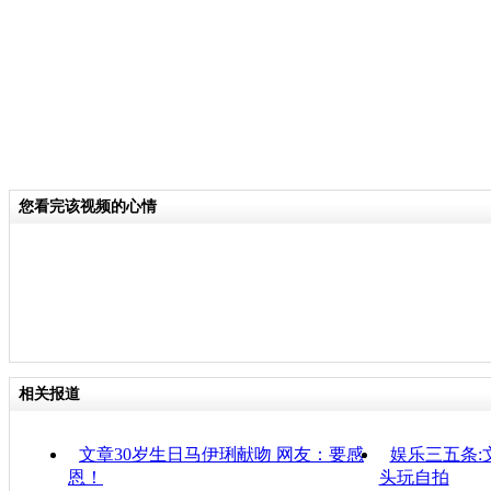
您看完该视频的心情
相关报道
文章30岁生日马伊琍献吻 网友：要感
娱乐三五条:
恩！
头玩自拍