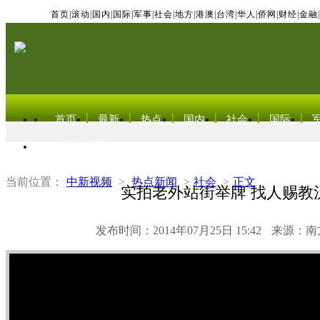
首页
|
滚动
|
国内
|
国际
|
军事
|
社会
|
地方
|
港澳
|
台湾
|
华人
|
侨网
|
财经
|
金融
|
首页
最新
热点
国内
社会
国际
东北亚电视网
当前位置：
中新视频
>
热点新闻
>
社会
>
正文
实拍老外站街举牌 找人赐教
发布时间：2014年07月25日 15:42
来源：南