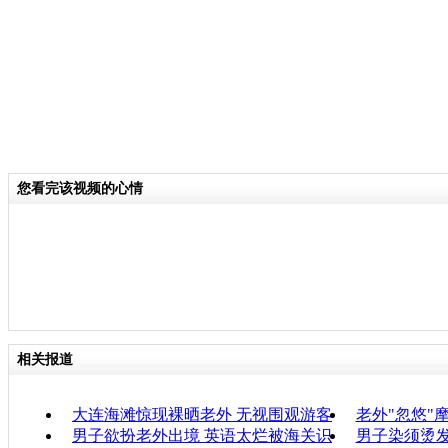
您看完该视频的心情
相关报道
大连海滩惊现裸晒老外 无视围观游客
老外"忽悠"
男子欲扮老外出境 英语太烂被海关识
男子染须烫发