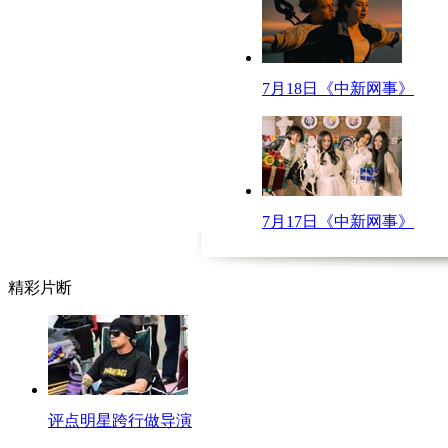
不成你怕不是“正宗好凉茶”吗？ 看不出来你还是个良心商户啊！
【韩国女足标准照】
近日，韩国女足青年队拍摄了全家福以及标准照，而当整个队伍的标准照公
了！你们快来欣赏一下！
7月18日《中新网事》
【超车相撞】
宁波的小李和小张是好哥俩，近日吃完晚饭后他们分别开车回家，由于路线
道加速行驶。超车“成功”后，没想到两人竟然同时变道，一个向右，一个向
好三名驾驶员除了受了点皮外伤并无大碍。看来心有灵犀一点通有时候也不一
【父亲与丈夫一起变性】
7月17日《中新网事》
英国女子佩里15岁时，老爸跟她说自己喜欢穿女人的衣服，想成为女人。佩
界是有多美好啊，搞得呱呱我也有点小心动了呢！
精彩片断
【口播】好了，以上就是今天节目的全部内容，感谢收看。更多精彩新闻请
评点明星跨行做导演