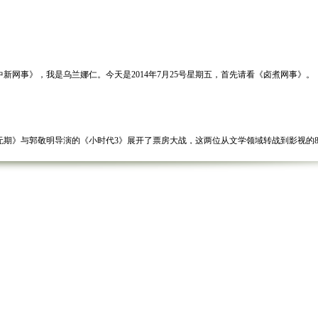
事》，我是乌兰娜仁。今天是2014年7月25号星期五，首先请看《卤煮网事》。
》与郭敬明导演的《小时代3》展开了票房大战，这两位从文学领域转战到影视的80
等都纷纷跨行做导演，他们到底跨的怎么样？电影是不是叫好又叫座？我们一起来看
已经在7月24号全国上映，从首映场票房400万的成绩来看，国民岳父当导演成绩
系列从2013年开始上映，第一部的首日票房就达到了创纪录的7300万，势头超过
见识到他除了音乐之外的导演才能，影片全国首日票房就达到了600万，成为200
的第一部影片，却是她的第一部商业大片，票房形势也颇为喜人，全国首日票房达到
的票房，成为近十年来国产影片历史上首日票房第二名，作为一部投资只有3000万元