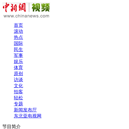
首页
滚动
热点
国际
民生
军事
娱乐
体育
原创
访谈
文化
拍客
轻松
专题
新闻发布厅
东北亚电视网
节目简介