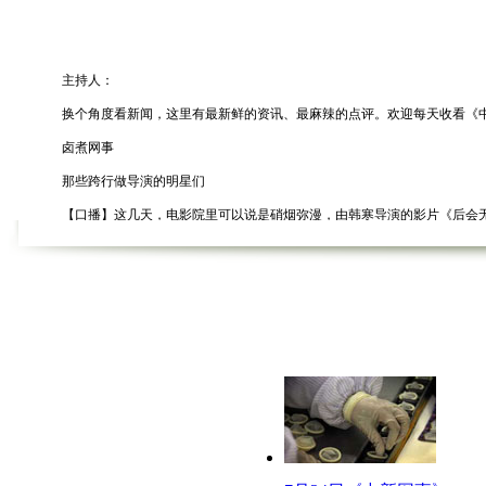
主持人：
换个角度看新闻，这里有最新鲜的资讯、最麻辣的点评。欢迎每天收看《中新网
卤煮网事
那些跨行做导演的明星们
【口播】这几天，电影院里可以说是硝烟弥漫，由韩寒导演的影片《后会无期
的明星呢？我们一起去今天的《卤煮网事》看看。
【解说】
(转场)所谓不想当歌手的作家不是好导演，如今，歌手周杰伦、演员赵薇等
作家当导演的代表，韩寒、郭敬明。新锐作家韩寒的导演处女作《后会无期》
从写作走到电影的还有郭敬明，同为80后作家的郭敬明，由其指导的《小时代》
韩寒的《后会无期》有一场票房大战。
歌手当导演代表，周杰伦，《不能说的秘密》是歌手周杰伦的导演处女作，让人
演员当导演代表，徐静蕾、徐峥、赵薇，《杜拉拉升职记》不是徐静蕾自导自演
员的徐峥也因为自导自演了《泰囧》而在2012年底上映首日就斩获了3650