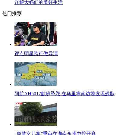
详解大妈们的美好生活
热门推荐
评点明星跨行做导演
阿航AH5017航班坠毁:在马里靠南边境发现残骸
“唐慧女儿案”重审在湖南永州中院开庭