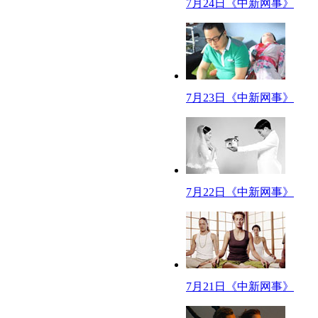
电影《致我们终将逝去的青春》也在2-13年上映，首日票房超过4500万，
7月24日《中新网事》
MV导演涉猎大屏幕代表，王岳伦，MV导演出身的王岳伦已经拍过两部大荧幕电
万，不仅如此，王岳伦还因此收获了一段佳缘，和李湘结为夫妻，并在日后组
广告导演染指大电影代表，肖央，立志于当广告导演的肖央，其自导自演的大荧
【口播】
7月23日《中新网事》
所谓不想当歌手的作家不是好导演，节目里这些跨界的明星们生动的向我们
【0725吐槽】
今天跟一女客户谈生意，她一直用腿蹭呱呱的腿，我刚开始很反感这种行为
【6000里外抓男友】
南充养猪场一女老板与男友吵架后，男友负气出走，养猪场女老板故意报假警诬
7月22日《中新网事》
友的真爱，被释放当天两人就扯了证！虽然结局狗血又圆满，但警察蜀黍不得
【公安劝阻公开约架】
不得不说，这年头当警察真的不容易，可还有人成天给他们找麻烦。供职于《
无论是谁，在济南违法犯罪，决不姑息！其实呱呱我觉得，在媒体上动嘴约架
【笨贼一箩筐】
7月21日《中新网事》
一个小偷偷了2000箱凉茶饮料，找了三个小伙伴，里里外外忙了12个小时，