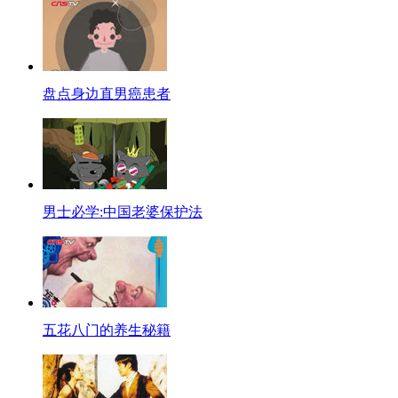
盘点身边直男癌患者
男士必学:中国老婆保护法
五花八门的养生秘籍