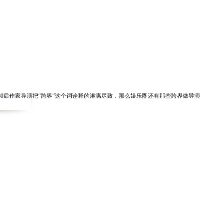
后作家导演把“跨界”这个词诠释的淋漓尽致，那么娱乐圈还有那些跨界做导演
看都有哪些跨界的明星做了导演吧！
不凡，好像帅哥作家当导演在叫座方面从来不是负担，当然，与韩寒相爱相杀，
同期的《致青春》，打破了多项票房纪录，而现在《小时代3》正在热映中，势必与
7年截至该影片上映时，国产片首日票房纪录。
了850万元的成绩，创下了2010年华语片首映日的票房新高。而同样作为演
的小成本影片，徐峥的这次跨界，可谓是叫座又叫好。这之后，由小燕子赵薇执导的