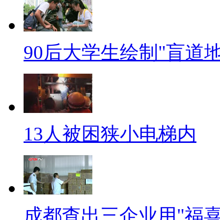
山伯与祝英台，一死一殉。哎，
【帅气交警脱衣骂人】
90后大学生绘制"盲道
在这个看脸的世界，人类已经
与交警闹纠纷，于是将交警照片P
击者跟帖，称交警是因处理对方
还有网友力挺交警，戏言“那么
13人被困狭小电梯内
结“帅就是正义”，看着你们毫
容去，不跟你们玩了！
【口播】好了，以上就是今天
彩新闻请点击《中国新闻网》再
成都查出三企业用"福喜