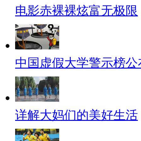
效。小伙伴们明白了吗？
电影赤裸裸炫富无极限
【口播】当然了，这个所谓的
一下列举出来的，但是也确实值
家庭和睦，让我们都好好爱护家
【0722吐槽】
中国虚假大学警示榜公
遇到漂亮美女搭讪一定要小心
豪车，再给你一大笔钱，然后就
娶她过日子，最后你要啥有啥还
详解大妈们的美好生活
懒做的废人！真是想想都可怕啊
【2050来中国打工】