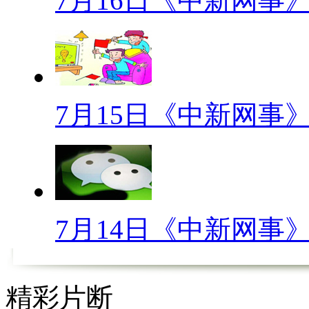
7月16日《中新网事
还不是为了让自己老公脸上有光
好，所以说，老公们能不支持不
感谢老婆们的默默付出，为了让
其次，老婆上菜时要赞不绝口
7月15日《中新网事
为。你要知道，她本来可以不用
为了你的人你的胃，老婆们辛辛
但也是有了爱的味道，你们要是
然后，老婆犯错时要引咎自责
7月14日《中新网事
为。老婆犯错之后心情已经很复
特别没有绅士风度？特没有大男
精彩片断
了，坚定的扛起一切错误，然后