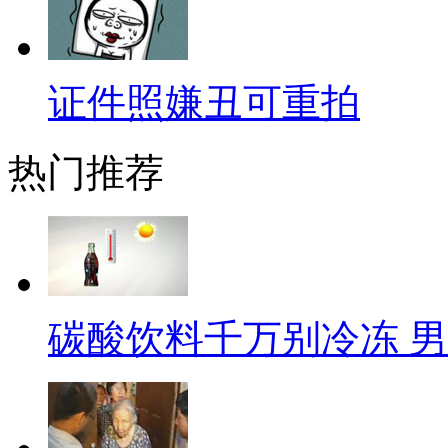
国弱智儿童的数量，可自己就是
在电影院看到熟人有一种偷情被
证件照嫌丑可重拍
影大抵都是如此吧！
【奇葩法官】
热门推荐
想要生财有道吗？去做法官吧
法官，在一起离婚官司中，他判
财产，而男方则获得全部债务和
碳酸饮料千万别冷冻 男
法官竟然马上与女方扯起了结婚
狗血的言情剧啊！法官大人，你
【一物降一物】