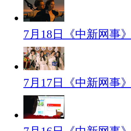
【解说】佐餐小菜 片花 自然
长时，显得矮小、单调，而与众
生机盎然。(字幕) 人们把植
7月18日《中新网事
称之为“共生效应”。
(转场)说到保护老婆，小编
小编看的偶像剧多啊，虽然偶像
7月17日《中新网事
但是爱老婆这件事还是体现的淋
过猪肉还没见过猪跑吗？保护老
首先，老婆血拼时要勇于付款
为。爱美是女人的天性，买东西