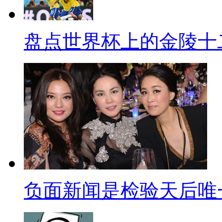
随着中国的强势崛起，有小伙伴
成为世界第一大国。并畅想未来
盘点世界杯上的金陵十
家政、保洁、车夫、流动摊贩等
西方人取代，所以他们得提前适
么溜，咱天朝农民工兄弟能答应
厉害吗？
【郭韩大战】
这个7月影视圈的最大亮点，
的“决战票房之巅”，甚至已经
负面新闻是检验天后唯
了就要“视频直播喝马桶水”。
房那是噌噌往上长啊，很多小伙