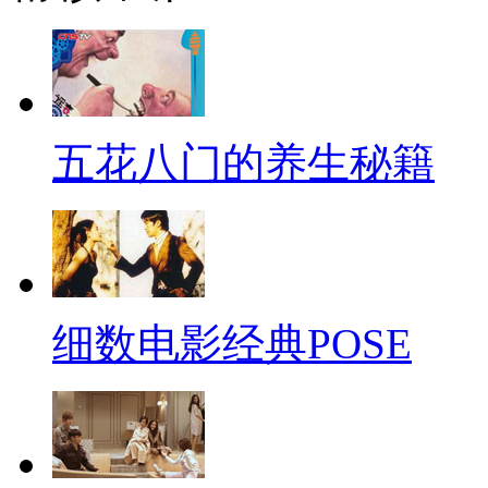
再然后，老婆失眠时要彻夜陪
为。两个人在一起就是相互陪伴
能睡呢？不仅要负责哄老婆睡着
五花八门的养生秘籍
让她每时每刻都能看到你，知道
再再然后，老婆开车时要温言
行为。本来开车对付路上的笨蛋
直就是火上浇油，最好的办法就
细数电影经典POSE
吐槽那些开车比她好以及没她好
你说要你干嘛？
最后，以上条文如果与宪法抵