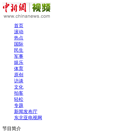
首页
滚动
热点
国际
民生
军事
娱乐
体育
原创
访谈
文化
拍客
轻松
专题
新闻发布厅
东北亚电视网
节目简介